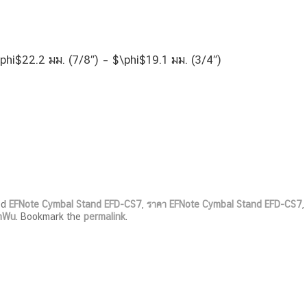
phi$22.2 มม. (7/8″) – $\phi$19.1 มม. (3/4″)
ed
EFNote Cymbal Stand EFD-CS7
,
ราคา EFNote Cymbal Stand EFD-CS7
,
nWu
. Bookmark the
permalink
.