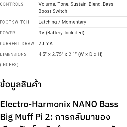
Volume, Tone, Sustain, Blend, Bass
CONTROLS
Boost Switch
Latching / Momentary
FOOTSWITCH
9V (Battery Included)
POWER
20 mA
CURRENT DRAW
4.5” x 2.75” x 2.1” (W x D x H)
DIMENSIONS
(INCHES)
ข้อมูลสินค้า
Electro-Harmonix NANO Bass
Big Muff Pi 2: การกลับมาของ