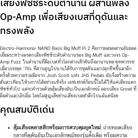
เสียงฟัซซ์ระดับตำนาน ผสานพลัง
Op-Amp เพื่อเสียงเบสที่ดุดันและ
ทรงพลัง
Electro-Harmonix NANO Bass Big Muff Pi 2 คือการผสมผสานอันยอด
เยี่ยมระหว่างมรดกเสียงฟัซซ์ระดับตำนานของ Big Muff และวงจร Op-
Amp Fuzz ในตำนานที่มือเบสทั่วโลกต่างเฝ้าฝันถึงมานานหลายทศวรรษ
เมื่อวงจรยุค ’70s ที่สาบสูญไปนานได้รับการขุดค้นและปลุกชีพขึ้นมาอีก
ครั้งด้วยความร่วมมือจาก Josh Scott แห่ง JHS Pedals มันจึงสร้างความ
สั่นสะเทือนให้วงการได้อย่างแท้จริง เอฟเฟกต์ก้อนนี้ไม่ได้ให้แค่เสียงแตก
ฟัซซ์ทั่วไป แต่จะคำรามด้วยสุ้มเสียงอันเป็นเอกลักษณ์ มอบเสียง Growl ที่
อิ่มตัวและเอิบอิ่ม โดยไม่สูญเสียย่านเสียงเบสต่ำลึกไปแม้แต่น้อย
คุณสมบัติเด่น
สุ้มเสียงคลาสสิกพร้อมการควบคุมยุคใหม่:
ถ่ายทอดเสียง
กลางที่ดุดันอันเป็นเอกลักษณ์ของรุ่นดั้งเดิม พร้อมความ