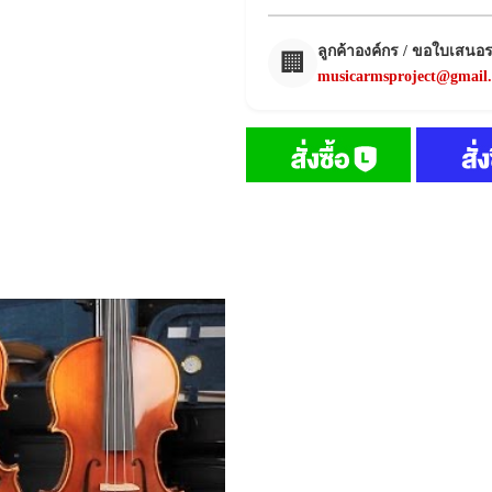
ลูกค้าองค์กร / ขอใบเสนอ
🏢
musicarmsproject@gmail