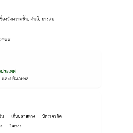
รื่องวัดความชื้น, คันสี, ยางสน
คะ^^##
่วประเทศ
ทม. และปริมณฑล
งิน
เก็บปลายทาง
บัตรเครดิต
ee
Lazada