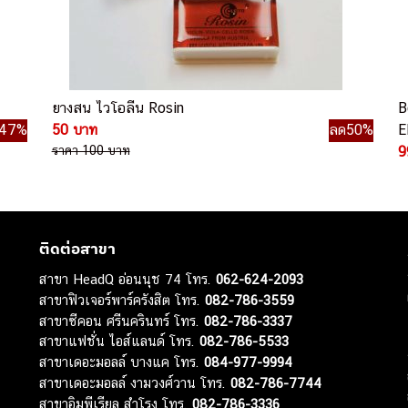
ยางสน ไวโอลีน Rosin
B
47%
50 บาท
ลด50%
E
ราคา 100 บาท
9
ติดต่อสาขา
สาขา HeadQ อ่อนนุช 74 โทร.
062-624-2093
สาขาฟิวเจอร์พาร์ครังสิต โทร.
082-786-3559
สาขาซีคอน ศรีนครินทร์ โทร.
082-786-3337
สาขาแฟชั่น ไอส์แลนด์ โทร.
082-786-5533
สาขาเดอะมอลล์ บางแค โทร.
084-977-9994
สาขาเดอะมอลล์ งามวงศ์วาน โทร.
082-786-7744
สาขาอิมพีเรียล สำโรง โทร.
082-786-3336