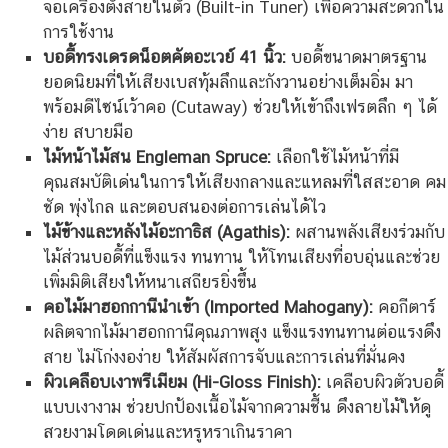
จอเครื่องตั้งสายในตัว (Built-in Tuner) เพื่อความสะดวกใน
การใช้งาน
บอดี้ทรงเดรดน็อตคัตอะเวย์ 41 นิ้ว:
บอดี้ขนาดมาตรฐาน
ยอดนิยมที่ให้เสียงเบสทุ้มลึกและกังวานอย่างเต็มอิ่ม มา
พร้อมดีไซน์เว้าคอ (Cutaway) ช่วยให้เข้าถึงเฟรตลึก ๆ ได้
ง่าย สบายมือ
ไม้หน้าไม้สน Engleman Spruce:
เลือกใช้ไม้หน้าที่มี
คุณสมบัติเด่นในการให้เสียงกลางและแหลมที่ใสสะอาด คม
ชัด พุ่งไกล และตอบสนองต่อการเล่นได้ไว
ไม้ข้างและหลังไม้อะกาธิส (Agathis):
ผสานพลังเสียงร่วมกับ
ไม้ส่วนบอดี้ที่แข็งแรง ทนทาน ให้โทนเสียงที่อบอุ่นและช่วย
เพิ่มมิติเสียงให้หนาเสถียรยิ่งขึ้น
คอไม้มาฮอกกานีนำเข้า (Imported Mahogany):
คอกีตาร์
ผลิตจากไม้มาฮอกกานีคุณภาพสูง แข็งแรงทนทานต่อแรงดึง
สาย ไม่โก่งงอง่าย ให้สัมผัสการจับและการเล่นที่มั่นคง
ผิวเคลือบเงาพรีเมียม (Hi-Gloss Finish):
เคลือบผิวตัวบอดี้
แบบเงางาม ช่วยปกป้องเนื้อไม้จากความชื้น ดึงลายไม้ให้ดู
สวยงามโดดเด่นและหรูหราเกินราคา