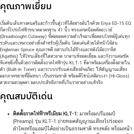
คุณภาพเยี่ยม
เริ่มต้นเส้นทางดนตรีและก้าวขึ้นสู่เวทีได้อย่างมั่นใจด้วย Enya ED-15 EQ
กีตาร์โปร่งไฟฟ้าขนาดมาตรฐาน 41 นิ้ว ทรงเดรดน็อตคัตอะเวย์
(Dreadnought Cutaway) ที่ต่อยอดความสำเร็จมาเพื่อตอบโจทย์ผู้เล่นทุก
ระดับและเหมาะอย่างยิ่งสำหรับผู้เริ่มต้น โดดเด่นด้วยไม้หน้าไม้สน
Engleman Spruce คุณภาพดี ผสานกับไม้ข้างและหลังไม้อะกาธิส
(Agathis) ให้โทนเสียงที่ใสสะอาด บาลานซ์ยอดเยี่ยม และกังวานคมชัด
พิเศษยิ่งขึ้นด้วยการติดตั้งภาคไฟฟ้ารุ่น KLT-1 ที่มาพร้อมเครื่องตั้งสายใน
ตัว (Built-in Tuner) และระบบปรับแต่งเสียงอัจฉริยะ ให้สัญญาณเสียง
ออกภาคขยายที่อิ่มหนา เป็นธรรมชาติ พร้อมดีไซน์เคลือบเงา (Hi-Gloss)
สวยงามสะดุดตา มอบประสิทธิภาพที่เกินราคาอย่างแท้จริง
คุณสมบัติเด่น
ติดตั้งภาคไฟฟ้าพรีเมียม KLT-1:
มาพร้อมปรีแอมป์
(Preamp) รุ่น KLT-1 ถ่ายทอดสัญญาณเสียงโปร่งออก
ลำโพงหรือแอมป์ได้อย่างเป็นธรรมชาติ ทรงพลัง พร้อมหน้า