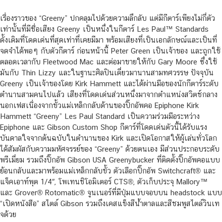
เรื่องราวของ “Greeny” ปกคลุมไปด้วยความลึกลับ แต่มีกีตาร์เพียงไม่กี่ตัว
เท่านั้นที่มีชื่อเสียง Greeny เป็นหนึ่งในกีตาร์ Les Paul™ Standards
ดั้งเดิมที่โดดเด่นที่สุดเท่าที่เคยมีมา พร้อมเสียงที่เป็นเอกลักษณ์และเป็นที่
จดจำได้พอๆ กับตัวกีตาร์ ก่อนหน้านี้ Peter Green เป็นเจ้าของ และถูกใช้
ตลอดเวลากับ Fleetwood Mac และต่อมาขายให้กับ Gary Moore ซึ่งใช้
มันกับ Thin Lizzy และในฐานะศิลปินเดี่ยวมานานสามทศวรรษ ปัจจุบัน
Greeny เป็นเจ้าของโดย Kirk Hammett และได้ผ่านมือของนักกีตาร์ระดับ
ตำนานสามคนไปแล้ว เสียงที่โดดเด่นส่วนหนึ่งมาจากตำแหน่งสวิตช์กลาง
นอกเฟสเนื่องจากขั้วแม่เหล็กกลับด้านของปิ๊กอัพคอ Epiphone Kirk
Hammett “Greeny” Les Paul Standard เป็นความร่วมมือระหว่าง
Epiphone และ Gibson Custom Shop กีตาร์ที่โดดเด่นตัวนี้ได้รับแรง
บันดาลใจจากต้นฉบับในตำนานของ Kirk และเปิดโอกาสให้ผู้เล่นทั่วโลก
ได้สัมผัสกับความมหัศจรรย์ของ “Greeny” ด้วยตนเอง มีส่วนประกอบระดับ
พรีเมี่ยม รวมถึงปิ๊กอัพ Gibson USA Greenybucker ที่ติดตั้งปิ๊กอัพคอแบบ
ย้อนกลับและมาพร้อมแม่เหล็กกลับขั้ว ตัวเลือกปิ๊กอัพ Switchcraft® และ
แจ็คเอาท์พุต 1/4″, โพเทนชิโอมิเตอร์ CTS®, ตัวเก็บประจุ Mallory™
และ Grover® Rotomatic® จูนเนอร์ที่มีปุ่มแบบจอบบน headstock แบบ
“เปิดหนังสือ” สไตล์ Gibson รวมถึงเคสแข็งสีน้ำตาลและสีชมพูสไตล์วินเท
จด้วย