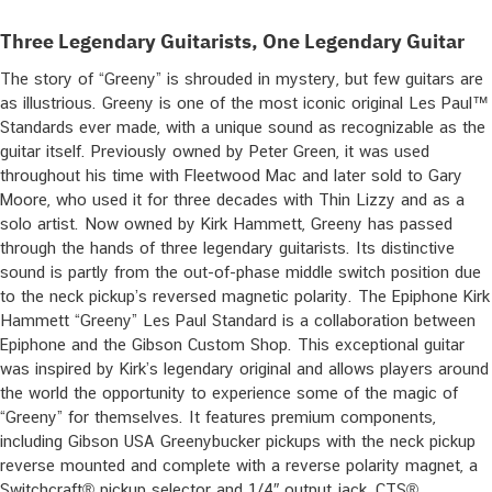
Three Legendary Guitarists, One Legendary Guitar
The story of “Greeny” is shrouded in mystery, but few guitars are
as illustrious. Greeny is one of the most iconic original Les Paul™
Standards ever made, with a unique sound as recognizable as the
guitar itself. Previously owned by Peter Green, it was used
throughout his time with Fleetwood Mac and later sold to Gary
Moore, who used it for three decades with Thin Lizzy and as a
solo artist. Now owned by Kirk Hammett, Greeny has passed
through the hands of three legendary guitarists. Its distinctive
sound is partly from the out-of-phase middle switch position due
to the neck pickup’s reversed magnetic polarity. The Epiphone Kirk
Hammett “Greeny” Les Paul Standard is a collaboration between
Epiphone and the Gibson Custom Shop. This exceptional guitar
was inspired by Kirk’s legendary original and allows players around
the world the opportunity to experience some of the magic of
“Greeny” for themselves. It features premium components,
including Gibson USA Greenybucker pickups with the neck pickup
reverse mounted and complete with a reverse polarity magnet, a
Switchcraft® pickup selector and 1/4″ output jack, CTS®