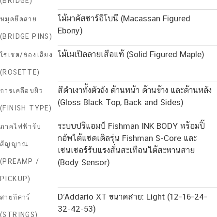
(BRIDGE)
ไม้มาคัสซาร์อีโบนี (Macassan Figured
หมุดยึดสาย
Ebony)
(BRIDGE PINS)
ไม้เมเปิลลายเสือแท้ (Solid Figured Maple)
โรเซต/ช่องเสียง
(ROSETTE)
สีดำเงาทั้งตัวถัง ด้านหน้า ด้านข้าง และด้านหลัง
การเคลือบผิว
(Gloss Black Top, Back and Sides)
(FINISH TYPE)
ระบบปรีแอมป์ Fishman INK BODY พร้อมปิ๊
ภาคไฟฟ้ารับ
กอัพใต้แซดเดิลรุ่น Fishman S-Core และ
สัญญาณ
เซนเซอร์รับแรงสั่นสะเทือนใต้สะพานสาย
(PREAMP /
(Body Sensor)
PICKUP)
D’Addario XT ขนาดสาย: Light (12-16-24-
สายกีตาร์
32-42-53)
(STRINGS)