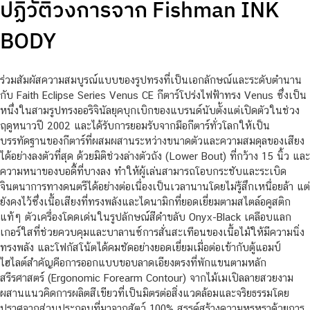
ปฏิวัติวงการจาก Fishman INK
BODY
ร่วมสัมผัสความสมบูรณ์แบบของรูปทรงที่เป็นเอกลักษณ์และระดับตำนาน
กับ Faith Eclipse Series Venus CE กีตาร์โปร่งไฟฟ้าทรง Venus ซึ่งเป็น
หนึ่งในสามรูปทรงออริจินัลยุคบุกเบิกของแบรนด์นับตั้งแต่เปิดตัวในช่วง
ฤดูหนาวปี 2002 และได้รับการยอมรับจากมือกีตาร์ทั่วโลกให้เป็น
บรรทัดฐานของกีตาร์ที่ผสมผสานระหว่างขนาดตัวและความสมดุลของเสียง
ได้อย่างลงตัวที่สุด ด้วยมิติช่วงล่างตัวถัง (Lower Bout) ที่กว้าง 15 นิ้ว และ
ความหนาของบอดี้ที่บางลง ทำให้ผู้เล่นสามารถโอบกระชับและระเบิด
จินตนาการทางดนตรีได้อย่างต่อเนื่องเป็นเวลานานโดยไม่รู้สึกเหนื่อยล้า แต่
ยังคงไว้ซึ่งเนื้อเสียงที่ทรงพลังและไดนามิกที่ยอดเยี่ยมตามสไตล์อคูสติก
แท้ๆ ตัวเครื่องโดดเด่นในรูปลักษณ์สีดำขลับ Onyx-Black เคลือบแลก
เกอร์ใสที่ช่วยควบคุมและบาลานซ์การสั่นสะเทือนของเนื้อไม้ให้มีความนิ่ง
ทรงพลัง และโฟกัสโน้ตได้คมชัดอย่างยอดเยี่ยมเมื่อต่อเข้ากับตู้แอมป์
ไฮไลต์สำคัญคือการออกแบบขอบลาดเอียงตรงที่พักแขนตามหลัก
สรีรศาสตร์ (Ergonomic Forearm Contour) จากไม้เมเปิลลายสวยงาม
ผสานแนวคิดการผลิตสีเขียวที่เป็นมิตรต่อสิ่งแวดล้อมและจริยธรรมโดย
ปราศจากส่วนประกอบที่มาจากสัตว์ 100% สรรค์สร้างความหรูหราด้วยการ