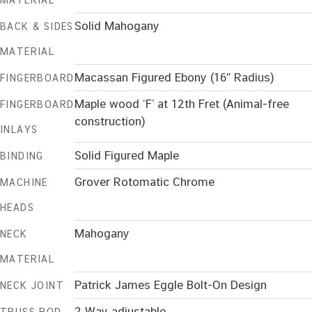
MATERIAL
Solid Mahogany
BACK & SIDES
MATERIAL
Macassan Figured Ebony (16″ Radius)
FINGERBOARD
Maple wood ‘F’ at 12th Fret (Animal-free
FINGERBOARD
construction)
INLAYS
Solid Figured Maple
BINDING
Grover Rotomatic Chrome
MACHINE
HEADS
Mahogany
NECK
MATERIAL
Patrick James Eggle Bolt-On Design
NECK JOINT
2 Way adjustable