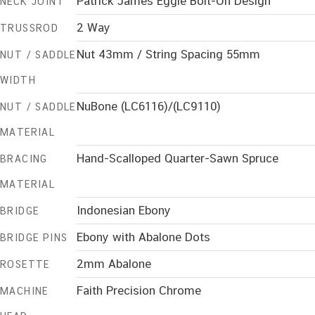
Patrick James Eggle Bolt-On Design
NECK JOINT
2 Way
TRUSSROD
Nut 43mm / String Spacing 55mm
NUT / SADDLE
WIDTH
NuBone (LC6116)/(LC9110)
NUT / SADDLE
MATERIAL
Hand-Scalloped Quarter-Sawn Spruce
BRACING
MATERIAL
Indonesian Ebony
BRIDGE
Ebony with Abalone Dots
BRIDGE PINS
2mm Abalone
ROSETTE
Faith Precision Chrome
MACHINE