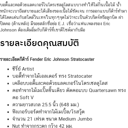
บอดี้และคอด้วยแลคเกอร์ไนโตรเซลลูโลสแบบางทำให้ไม่กินเนื้อไม้ น้ำ
หนักจะเบาถือสบายและได้เสียงของเนื้อไม้ชัดเจน การออกแบบกีต้าร์ทำมา
ได้โดดเด่นกับสไตล์วินเทจในทุกๆจุดไม่ว่าจะเป็นตัวบริดจ์หรือลูกบิด ฝา
ปิดคอ (ด้านหลัง) มีรอยสลักชื่อย่อ E.J. เชื่อว่าแฟนเพลงของ Eric
Johnson ต้องเต็มอิ่มกับกีต้าร์ที่เขาดีไซด์มากับมือ
รายละเอียดคุณสมบัติ
รายละเอียดกีต้าร์
Fender Eric Johnson Stratocaster
ซีรี่ย์ Artist
บอดี้ทำจากไม้เอลเดอร์ ทรง Stratocater
เคลือบบอดี้และคอด้วยแลคเกอร์ไนโตรเซลลูโลส
คอทำจากไม้เมเปิ้ลชิ้นเดียว ตัดคอแบบ Quartersawn ทรง
คอ Soft V
ความยาวสเกล 25.5 นิ้ว (648 มม.)
ฟิงเกอร์บอร์ดทำจากไม้เมเปิ้ล/โรสวู้ด
จำนวน 21 เฟรต ขนาด Medium Jumbo
Nut ทำจากกระดูก กว้าง 42 มม.