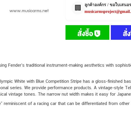
ลูกค้าองค์กร / ขอใบเสนอ
🏢
musicarmsproject@gmail
sing Fender’s traditional instrument-making aesthetics with sophi
lympic White with Blue Competition Stripe has a gloss-finished bas
tional series. We provide performance products. A vintage-style Tel
usical vintage tones. The narrow nut width makes it easy for Japane
 reminiscent of a racing car that can be differentiated from other 