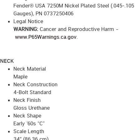
Fender® USA 7250M Nickel Plated Steel (.045-.105
Gauges), PN 0737250406
Legal Notice
WARNING:
Cancer and Reproductive Harm –
www.P65Warnings.ca.gov
.
NECK
Neck Material
Maple
Neck Construction
4-Bolt Standard
Neck Finish
Gloss Urethane
Neck Shape
Early ’60s “C”
Scale Length
34″ (86.36 cm)