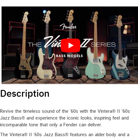
Description
Revive the timeless sound of the ’60s with the Vintera® II ’60s
Jazz Bass® and experience the iconic looks, inspiring feel and
incomparable tone that only a Fender can deliver.
The Vintera® II ’60s Jazz Bass® features an alder body and a