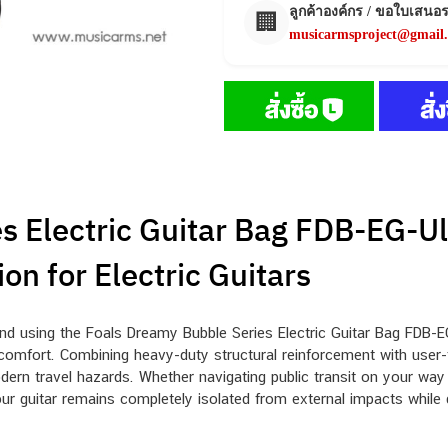
ลูกค้าองค์กร / ขอใบเสนอ
🏢
musicarmsproject@gmail
 Electric Guitar Bag FDB-EG-Ult
n for Electric Guitars
nd using the Foals Dreamy Bubble Series Electric Guitar Bag FDB-EG-
 comfort. Combining heavy-duty structural reinforcement with use
odern travel hazards. Whether navigating public transit on your way
r guitar remains completely isolated from external impacts while d