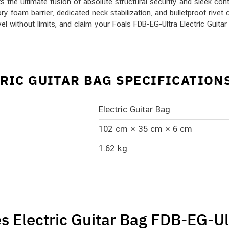
he ultimate fusion of absolute structural security and sleek conte
 foam barrier, dedicated neck stabilization, and bulletproof rivet c
avel without limits, and claim your Foals FDB-EG-Ultra Electric Guita
TRIC GUITAR BAG SPECIFICATION
Electric Guitar Bag
102 cm × 35 cm × 6 cm
1.62 kg
s Electric Guitar Bag FDB-EG-Ul