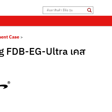
ment Case
>
ag FDB-EG-Ultra เคส