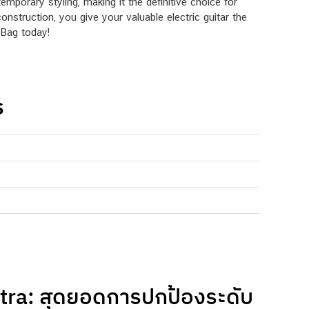
mporary styling, making it the definitive choice for
onstruction, you give your valuable electric guitar the
r Bag today!
S
tra: สุดยอดการปกป้องระดับ