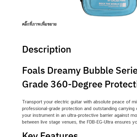
คลิ๊กที่ภาพเพื่อขยาย
Description
Foals Dreamy Bubble Series
Grade 360-Degree Protectio
Transport your electric guitar with absolute peace of mi
professional-grade protection and outstanding carrying
your instrument in an ultra-protective barrier against m
between live stage venues, the FDB-EG-Ultra ensures you
Key Features