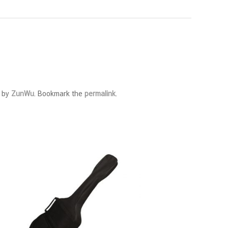
by
ZunWu
. Bookmark the
permalink
.