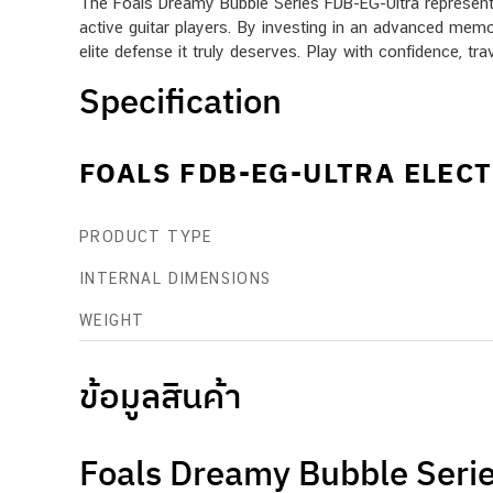
The Foals Dreamy Bubble Series FDB-EG-Ultra represents t
active guitar players. By investing in an advanced memory
elite defense it truly deserves. Play with confidence, tr
Specification
FOALS FDB-EG-ULTRA ELEC
PRODUCT TYPE
INTERNAL DIMENSIONS
WEIGHT
ข้อมูลสินค้า
Foals Dreamy Bubble Serie