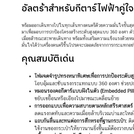
อัลตร้าสำหรับกีตาร์ไฟฟ้าคู่ใจ
พร้อมออกเดินทางไปในทุกเส้นทางดนตรีด้วยความมั่นใจขั้นสุดก
มาเพื่อมอบการปกป้องโครงสร้างระดับสูงสุดแบบ 360 องศา ตั
เมื่อยล้าขณะสะพายเดินทาง พร้อมทั้งเสริมความแข็งแรงด้วยหม
มั่นใจได้ว่าเครื่องดนตรีชิ้นโปรดจะปลอดภัยจากการกระแทกอ
คุณสมบัติเด่น
โฟมจดจำรูปทรงหนาพิเศษเพื่อการปกป้องระดับส
โอบอุ้มและซับแรงกระแทกแบบ 360 องศา ช่วยปกป
หมอนรองคอกีตาร์แบบฝังในตัว (Embedded Pill
ขยับเขยื้อนหรือเอียงไปมาขณะเคลื่อนย้าย
การออกแบบเพื่อความสบายตามหลักสรีรศาสตร์ 
ลดแรงกดทับและความเมื่อยล้าบริเวณบ่าและไหล่ได
แถบกันลื่นและทนต่อการสึกหรอที่ฐานกระเป๋า:
ติด
ใช้งานของกระเป๋าให้ยาวนานยิ่งขึ้นแม้ต้องวางบนพื้