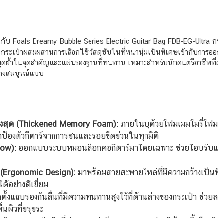
ับ Foals Dreamy Bubble Series Electric Guitar Bag FDB-EG-Ultra กระเ
วกระเป๋าผสมผสานการเลือกใช้วัสดุซับในที่หนานุ่มเป็นพิเศษเข้ากับการ
ุดย้ำในจุดสำคัญและแผ่นรองฐานที่ทนทาน เหมาะสำหรับนักดนตรีอาชีพที่ต้อ
ย่างสมบูรณ์แบบ
ูงสุด (Thickened Memory Foam):
ภายในบุด้วยโฟมเมมโมรี่โฟม
้องตัวกีตาร์จากการชนและรอยขีดข่วนในทุกมิติ
ow):
ออกแบบระบบหมอนล็อกคอกีตาร์มาโดยเฉพาะ ช่วยโอบรับและปร
(Ergonomic Design):
มาพร้อมสายสะพายไหล่ที่มีความกว้างเป็นพ
้อย่างดีเยี่ยม
ตั้งแถบรองกันลื่นที่มีความทนทานสูงไว้ที่ด้านล่างของกระเป๋า ช่วย
นผิวที่ขรุขระ