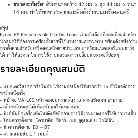
ขนาดกะทัดรัด
: ด้วยขนาดกว้าง 42 มม. x สูง 44 มม. x หนา
14 มม. ทำให้พกพาสะดวกและติดตั้งง่ายบนเครื่องดนตรี
สรุป
Fzone K9 Rechargeable Clip-On Tuner เป็นตัวเลือกที่ยอดเยี่ยมสำหรับ
นักดนตรีที่ต้องการเครื่องตั้งสายที่ใช้งานง่ายและทนทาน พร้อมด้วยฟังก์ชัน
การตั้งสายสำหรับเครื่องดนตรีหลายประเภท มาพร้อมแบตเตอรี่แบบชาร์จ
ได้ ทำให้สะดวกในการใช้งานและลดการเปลี่ยนแบตเตอรี่บ่อยๆ
รายละเอียดคุณสมบัติ
• แบตเตอรี่แบบชาร์จในตัว ใช้งานต่อเนื่องได้มากกว่า 15 ชั่วโมงต่อการ
ชาร์จหนึ่งครั้ง
• หน้าจอ VA-LCD หน้าจอคอนทราสต์สูง แสดงผลชัดเจน อ่านง่าย
• คลิปหนีบหมุนได้เพื่อปรับมุมให้เหมาะสม
• ฟังก์ชันปิดเครื่องอัตโนมัติเพื่อยืดอายุการใช้งานแบตเตอรี่ให้ยาวนานขึ้น
• โหมดการตั้งสาย: โครมาติก, กีตาร์, เบส, อูคูเลเล่ C, ไวโอลิน
• ช่วงการตั้งสาย: B0 ~ B7
• ความแม่นยำ: ± 1 เซนต์