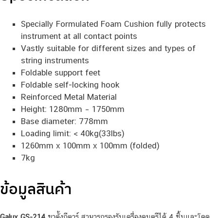
Specially Formulated Foam Cushion fully protects
instrument at all contact points
Vastly suitable for different sizes and types of
string instruments
Foldable support feet
Foldable self-locking hook
Reinforced Metal Material
Height: 1280mm – 1750mm
Base diameter: 778mm
Loading limit: < 40kg(33lbs)
1260mm x 100mm x 100mm (folded)
7kg
ข้อมูลสินค้า
Galux GS-214
ขาตั้งกีตาร์ สามารถรองรับเครื่องดนตรีได้ 4 ชิ้นและโดด