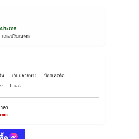
่วประเทศ
ทม. และปริมณฑล
งิน
เก็บปลายทาง
บัตรเครดิต
ee
Lazada
ราคา
.com