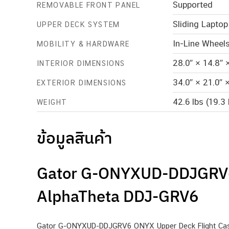
Supported
REMOVABLE FRONT PANEL
Sliding Lapto
UPPER DECK SYSTEM
In-Line Wheel
MOBILITY & HARDWARE
28.0″ × 14.8″ 
INTERIOR DIMENSIONS
34.0″ × 21.0″ 
EXTERIOR DIMENSIONS
42.6 lbs (19.3
WEIGHT
ข้อมูลสินค้า
Gator G-ONYXUD-DDJGRV6: ไฟ
AlphaTheta DDJ-GRV6
Gator G-ONYXUD-DDJGRV6 ONYX Upper Deck Flight Case ค