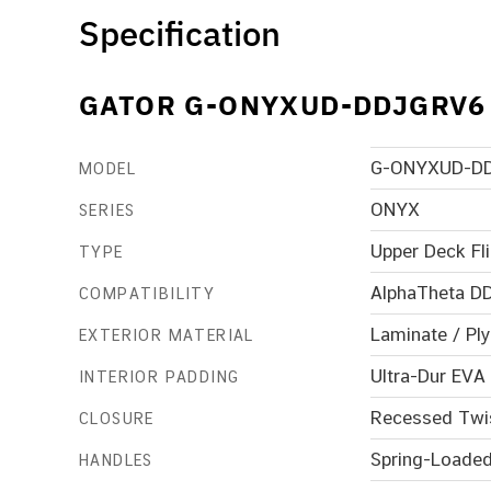
Specification
GATOR G-ONYXUD-DDJGRV6
G-ONYXUD-D
MODEL
ONYX
SERIES
Upper Deck Fl
TYPE
AlphaTheta D
COMPATIBILITY
Laminate / Pl
EXTERIOR MATERIAL
Ultra-Dur EV
INTERIOR PADDING
Recessed Twi
CLOSURE
Spring-Loaded
HANDLES