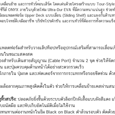
คลื่อนย้าย และการทัวร์คอนเสิร์ต โดดเด่นด้วยโครงสร้างแบบ Tour-Style 
ของซีรีส์ ONYX ภายในบุด้วยโฟม Ultra-Dur EVA ที่มีความหนาแน่นสูง ช่ว
ร้อมแพลตฟอร์ม Upper Deck แบบเลื่อน (Sliding Shelf) และแผงกั้นด้านหน้
ส ตอบโจทย์ดีเจมืออาชีพ บริษัทโปรดักชัน และงานทัวร์ที่ต้องการทั้ง
พลตฟอร์มสำหรับวางแล็ปท็อปหรืออุปกรณ์เสริมที่สามารถเลื่อนเปิ
้านบนในขณะแสดงสด
ช่องสำหรับเดินสายสัญญาณ (Cable Port) จำนวน 2 จุด ช่วยให้จัดกา
โฟน และปุ่มควบคุมด้านหน้าได้อย่างสะดวกรวดเร็ว
กภายใน ปุ่มกด และเฟดเดอร์จากการกระแทกหรือรอยขีดข่วน ด้วย
มล้อลากคุณภาพสูงติดตั้งในตัว ช่วยให้การเคลื่อนย้ายเคสผ่านสนาม
ิ้วสปริง:
ปลอดภัยยิ่งขึ้นด้วยระบบตัวล็อกปีกผีเสื้อแบบฝังสีแดง 
บถนัดมือ และพับเก็บอัตโนมัติเมื่อไม่ใช้งาน
ทนทานต่องานหนักในธีม Black on Black ดำล้วนรอบตัว ตัดด้วยรา