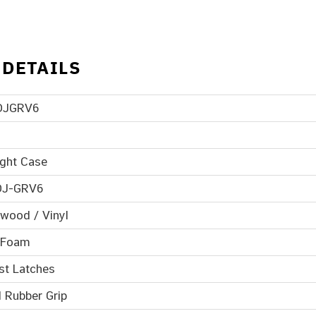
 DETAILS
DJGRV6
ight Case
DJ-GRV6
ywood / Vinyl
A Foam
st Latches
 Rubber Grip