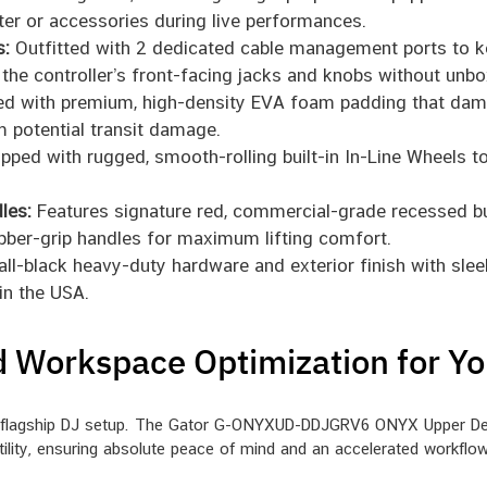
ter or accessories during live performances.
s:
Outfitted with 2 dedicated cable management ports to k
the controller’s front-facing jacks and knobs without unbox
d with premium, high-density EVA foam padding that dampe
 potential transit damage.
pped with rugged, smooth-rolling built-in In-Line Wheels t
les:
Features signature red, commercial-grade recessed but
bber-grip handles for maximum lifting comfort.
ll-black heavy-duty hardware and exterior finish with slee
in the USA.
 Workspace Optimization for Yo
r flagship DJ setup. The Gator G-ONYXUD-DDJGRV6 ONYX Upper Deck
ility, ensuring absolute peace of mind and an accelerated workfl