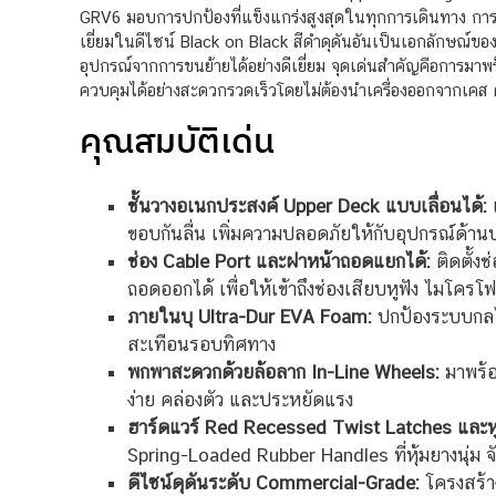
GRV6 มอบการปกป้องที่แข็งแกร่งสูงสุดในทุกการเดินทาง การเ
เยี่ยมในดีไซน์ Black on Black สีดำดุดันอันเป็นเอกลักษณ์
อุปกรณ์จากการขนย้ายได้อย่างดีเยี่ยม จุดเด่นสำคัญคือการมาพ
ควบคุมได้อย่างสะดวกรวดเร็วโดยไม่ต้องนำเครื่องออกจากเค
คุณสมบัติเด่น
ชั้นวางอเนกประสงค์ Upper Deck แบบเลื่อนได้:
แ
ขอบกันลื่น เพิ่มความปลอดภัยให้กับอุปกรณ์ด
ช่อง Cable Port และฝาหน้าถอดแยกได้:
ติดตั้ง
ถอดออกได้ เพื่อให้เข้าถึงช่องเสียบหูฟัง ไมโคร
ภายในบุ Ultra-Dur EVA Foam:
ปกป้องระบบกลไ
สะเทือนรอบทิศทาง
พกพาสะดวกด้วยล้อลาก In-Line Wheels:
มาพร้อ
ง่าย คล่องตัว และประหยัดแรง
ฮาร์ดแวร์ Red Recessed Twist Latches และหูห
Spring-Loaded Rubber Handles ที่หุ้มยางนุ่ม จั
ดีไซน์ดุดันระดับ Commercial-Grade:
โครงสร้าง