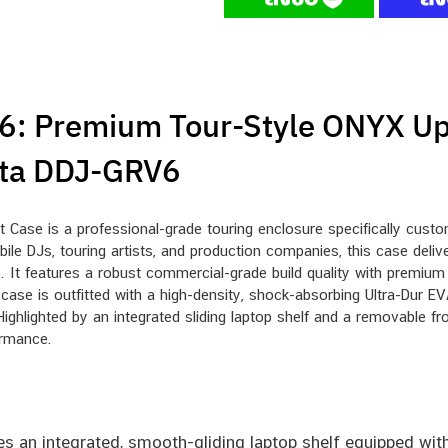
 Premium Tour-Style ONYX Upp
eta DDJ-GRV6
e is a professional-grade touring enclosure specifically custom-
e DJs, touring artists, and production companies, this case deliver
ps. It features a robust commercial-grade build quality with premi
 case is outfitted with a high-density, shock-absorbing Ultra-Dur EV
ghlighted by an integrated sliding laptop shelf and a removable front
ormance.
s an integrated, smooth-gliding laptop shelf equipped with