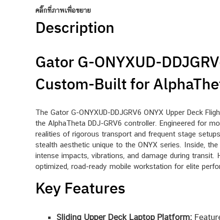
คลิ๊กที่ภาพเพื่อขยาย
Description
Gator G-ONYXUD-DDJGRV6:
Custom-Built for AlphaTh
The Gator G-ONYXUD-DDJGRV6 ONYX Upper Deck Flight Cas
the AlphaTheta DDJ-GRV6 controller. Engineered for mobil
realities of rigorous transport and frequent stage setu
stealth aesthetic unique to the ONYX series. Inside, the
intense impacts, vibrations, and damage during transit. Hi
optimized, road-ready mobile workstation for elite perf
Key Features
Sliding Upper Deck Laptop Platform:
Feature