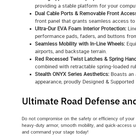
providing a stable platform for your compu
Dual Cable Ports & Removable Front Acces
front panel that grants seamless access to 
Ultra-Dur EVA Foam Interior Protection:
Line
performance pads, faders, and buttons from
Seamless Mobility with In-Line Wheels:
Equi
airports, and backstage terrain.
Red Recessed Twist Latches & Spring Hand
combined with retractable spring-loaded ru
Stealth ONYX Series Aesthetics:
Boasts an a
appearance, proudly Designed & Supported 
Ultimate Road Defense and
Do not compromise on the safety or efficiency of you
heavy-duty armor, smooth mobility, and quick-access ut
and command your stage today!