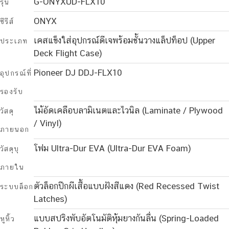
G-ONYXUD-FLX10
รุ่น
ONYX
ซีรีส์
เคสแข็งใส่อุปกรณ์ดีเจพร้อมชั้นวางแล็ปท็อป (Upper
ประเภท
Deck Flight Case)
Pioneer DJ DDJ-FLX10
อุปกรณ์ที่
รองรับ
ไม้อัดเคลือบลามิเนตและไวนิล (Laminate / Plywood
วัสดุ
/ Vinyl)
ภายนอก
โฟม Ultra-Dur EVA (Ultra-Dur EVA Foam)
วัสดุบุ
ภายใน
ตัวล็อกปีกผีเสื้อแบบฝังสีแดง (Red Recessed Twist
ระบบล็อก
Latches)
แบบสปริงพับอัตโนมัติหุ้มยางกันลื่น (Spring-Loaded
หูหิ้ว