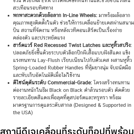
ข่วน ด้วยโฟม EVA เกรดพิเศษที่ทนทานและช่วยซับแรงสั่น
สะเทือนรอบทิศทาง
พกพาสะดวกด้วยล้อลาก In-Line Wheels:
มาพร้อมล้อลาก
คุณภาพสูงติดตั้งในตัว ช่วยให้การเคลื่อนย้ายเคสผ่านสนาม
บิน สถานที่จัดงาน หรือหลังเวทีคอนเสิร์ตเป็นเรื่องง่าย
คล่องตัว และประหยัดแรง
ฮาร์ดแวร์ Red Recessed Twist Latches และหูหิ้วสปริง:
ปลอดภัยยิ่งขึ้นด้วยระบบตัวล็อกปีกผีเสื้อแบบฝังสีแดง แข็ง
แรงทนทาน Lay-Flush เรียบเนียนไปกับตัวเคส ผสานหูหิ้ว
Spring-Loaded Rubber Handles ที่หุ้มยางนุ่ม จับถนัดมือ
และพับเก็บอัตโนมัติเมื่อไม่ใช้งาน
ดีไซน์ดุดันระดับ Commercial-Grade:
โครงสร้างทนทาน
ต่องานหนักในธีม Black on Black ดำล้วนรอบตัว ตัดด้วย
รายละเอียดสีแดงเพื่อลุคที่ดูสปอร์ตและหรูหรา พร้อม
มาตรฐานการดูแลระดับสากล (Designed & Supported in
the USA)
สถานีดีเจเคลื่อนที่ระดับท็อปที่พร้อม