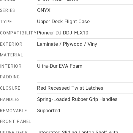
ONYX
SERIES
Upper Deck Flight Case
TYPE
Pioneer DJ DDJ-FLX10
COMPATIBILITY
Laminate / Plywood / Vinyl
EXTERIOR
MATERIAL
Ultra-Dur EVA Foam
INTERIOR
PADDING
Red Recessed Twist Latches
CLOSURE
Spring-Loaded Rubber Grip Handles
HANDLES
Supported
REMOVABLE
FRONT PANEL
Integrated Sliding Laptop Shelf with
UPPER DECK