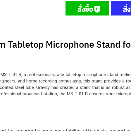
m Tabletop Microphone Stand fo
S T 01 B, a professional-grade tabletop microphone stand meticulou
ngineers, and home recording enthusiasts, this stand provides a ro
ated steel tube, Gravity has created a stand that is as robust as i
professional broadcast station, the MS T 01 B ensures your micropho
ed for superior balance and stability, effectively support