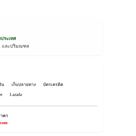
่วประเทศ
ทม. และปริมณฑล
งิน
เก็บปลายทาง
บัตรเครดิต
ee
Lazada
ราคา
.com