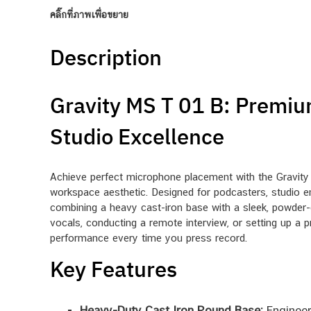
คลิ๊กที่ภาพเพื่อขยาย
Description
Gravity MS T 01 B: Premiu
Studio Excellence
Achieve perfect microphone placement with the Gravity M
workspace aesthetic. Designed for podcasters, studio e
combining a heavy cast-iron base with a sleek, powder-co
vocals, conducting a remote interview, or setting up a 
performance every time you press record.
Key Features
Heavy-Duty Cast Iron Round Base:
Engineer