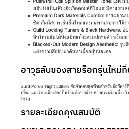
Push/Pull Coil Split on Master Tone:
แม้จะมีป
สลับไปเป็นเสียงซิงเกิลคอยล์ที่ใสและมีคาแรกเตอร์ท
Premium Dark Materials Combo:
การผสานบอดี
ชัด สัมผัสการเล่นลื่นไหลและทนทานต่อการใช้ง
Guild Locking Tuners & Black Hardware:
อัป
อินโทเนชันได้นิ่งสนิทแม้จะดรอปสายต่ำ พร้อมฮาร์
Blacked-Out Modern Design Aesthetic:
รูปล
แฝงความลึกลับน่าค้นหาเมื่ออยู่บนสเตจ
อาวุธลับของสายร็อกรุ่นใหม่
Guild Polara Night Edition คือคำตอบสุดท้ายสำหรับมือกีตาร์
เยี่ยม และโทนเสียงร็อกที่พร้อมทำลายล้าง หากคุณพร้อมที่จะก้
โซโล่
รายละเอียดคุณสมบัติ