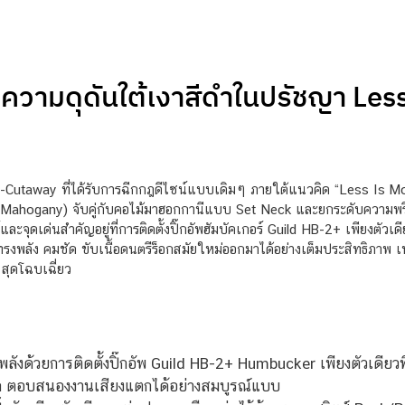
 ความดุดันใต้เงาสีดำในปรัชญา Less
le-Cutaway ที่ได้รับการฉีกกฎดีไซน์แบบเดิมๆ ภายใต้แนวคิด “Less Is Mor
olid Mahogany) จับคู่กับคอไม้มาฮอกกานีแบบ Set Neck และยกระดับความพรี
ละจุดเด่นสำคัญอยู่ที่การติดตั้งปิ๊กอัพฮัมบัคเกอร์ Guild HB-2+ เพียงตัวเ
่ทรงพลัง คมชัด ขับเนื้อดนตรีร็อกสมัยใหม่ออกมาได้อย่างเต็มประสิทธิภาพ 
 สุดโฉบเฉี่ยว
ลังด้วยการติดตั้งปิ๊กอัพ Guild HB-2+ Humbucker เพียงตัวเดีย
ามิก ตอบสนองงานเสียงแตกได้อย่างสมบูรณ์แบบ