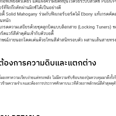
ิ๊กอัพเพียงตัวเดียว แต่แฝงความยืดหยุ่นไว้ด้วยระบบสวิตช์ Push/Pu
ี่จิกกึกคัทผ่านมิกซ์ได้เป็นอย่างดี
้ Solid Mahogany ร่วมกับฟิงเกอร์บอร์ดไม้ Ebony แท้เกรดคัดสร
านหนัก
เกรดความเสถียรด้วยชุดลูกบิดแบบล็อกสาย (Locking Tuners) ของ
ดแวร์สีดำดุดันเข้ากับตัวบอดี้
ักษณ์ภายนอกโดดเด่นด้วยโทนสีดำสนิทรอบตัว ผสานเส้นสายทรง Off
ที่ต้องการความดิบและแตกต่าง
ที่มองหาความเรียบง่ายแต่ทรงพลัง ไม่มีความซับซ้อนของปุ่มควบคุมมาดึงรั้
าวข้ามความจำเจและต้องการประกาศศักดาบนเวทีด้วยภาพลักษณ์สีดำสุดดุดัน กี