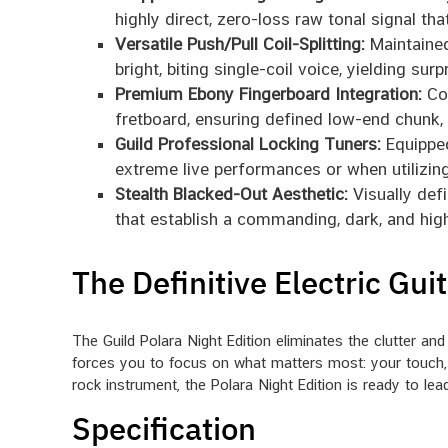
highly direct, zero-loss raw tonal signal th
Versatile Push/Pull Coil-Splitting:
Maintained
bright, biting single-coil voice, yielding surp
Premium Ebony Fingerboard Integration:
Com
fretboard, ensuring defined low-end chunk, c
Guild Professional Locking Tuners:
Equipped
extreme live performances or when utilizing
Stealth Blacked-Out Aesthetic:
Visually defi
that establish a commanding, dark, and hi
The Definitive Electric Gu
The Guild Polara Night Edition eliminates the clutter and
forces you to focus on what matters most: your touch, y
rock instrument, the Polara Night Edition is ready to lea
Specification