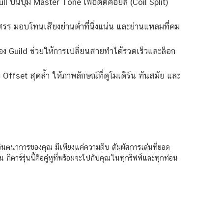
ll บนปุ่ม Master Tone เพื่อตัดคอยล์ (Coil Split)
ร มอบโทนเสียงย่านต่ำที่นิ่งแน่น และย่านแหลมที่คม
 Guild ช่วยให้การเปลี่ยนสายทำได้รวดเร็วและล็อก
set สุดล้ำ ให้ภาพลักษณ์ที่ดูโมเดิร์น ทันสมัย และ
งจินตนาการของคุณ มีเพียงแค่ความดิบ สัมผัสการเล่นที่ยอด
ตาร์รุ่นนี้คือคู่หูที่พร้อมจะไปกับคุณในทุกริฟฟ์และทุกท่อน