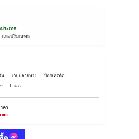
่วประเทศ
ทม. และปริมณฑล
งิน
เก็บปลายทาง
บัตรเครดิต
ee
Lazada
ราคา
.com