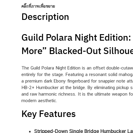
คลิ๊กที่ภาพเพื่อขยาย
Description
Guild Polara Night Edition
More” Blacked-Out Silhoue
The Guild Polara Night Edition is an offset double-cutaw
entirely for the stage. Featuring a resonant solid maho
a premium dark Ebony fingerboard for snappier note attack
HB-2+ Humbucker at the bridge. By eliminating pickup se
and raw harmonic richness. It is the ultimate weapon f
modern aesthetic.
Key Features
Stripped-Down Single Bridge Humbucker La