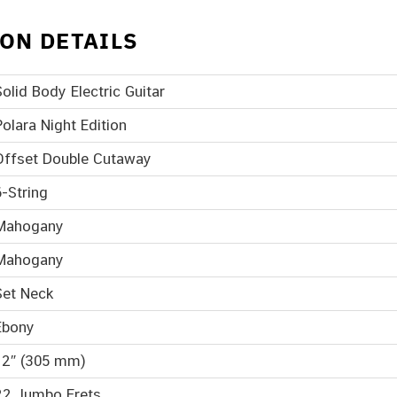
ON DETAILS
Solid Body Electric Guitar
Polara Night Edition
Offset Double Cutaway
6-String
Mahogany
Mahogany
Set Neck
Ebony
12″ (305 mm)
22 Jumbo Frets