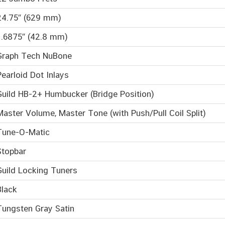
24.75″ (629 mm)
1.6875″ (42.8 mm)
Graph Tech NuBone
Pearloid Dot Inlays
Guild HB-2+ Humbucker (Bridge Position)
Master Volume, Master Tone (with Push/Pull Coil Split)
Tune-O-Matic
Stopbar
Guild Locking Tuners
Black
Tungsten Gray Satin