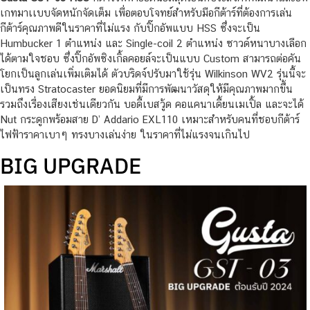
เกทมาเเบบจัดหนักจัดเต็ม เพื่อตอบโจทย์สำหรับมือกีต้าร์ที่ต้องการเล่น
กีต้าร์คุณภาพดีในราคาที่ไม่แรง กับปิ๊กอัพแบบ HSS ซึ่งจะเป็น
Humbucker 1 ตำแหน่ง และ Single-coil 2 ตำแหน่ง ซาวด์หนาบางเลือก
ได้ตามใจชอบ ซึ่งปิ๊กอัพซิงเกิ้ลคอยล์จะเป็นแบบ Custom สามารถต่อคัน
โยกเป็นลูกเล่นเพิ่มเติมได้ ตัวบริดจ์ปรับมาใช้รุ่น Wilkinson WV2 รุ่นนี้จะ
เป็นทรง Stratocaster ยอดนิยมที่มีการพัฒนาวัสดุให้มีคุณภาพมากขึ้น
รวมถึงเรื่องเสียงเช่นเดียวกัน บอดี้เบสวู้ด คอแคนาเดี้ยนเมเปิ้ล และจะได้
Nut กระดูกพร้อมสาย D’ Addario EXL110 เหมาะสำหรับคนที่ชอบกีต้าร์
ไฟฟ้าราคาเบาๆ ทรงบางเล่นง่าย ในราคาที่ไม่แรงจนเกินไป
BIG UPGRADE