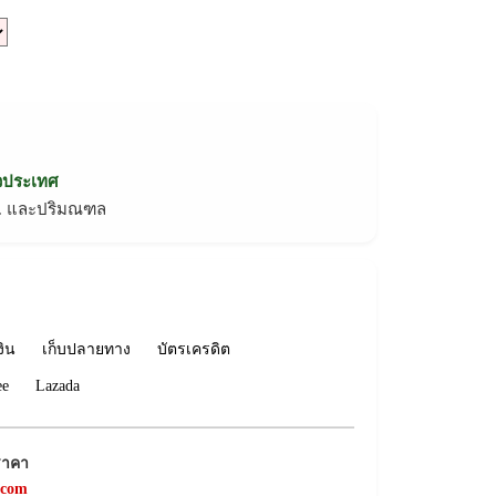
่วประเทศ
ทม. และปริมณฑล
งิน
เก็บปลายทาง
บัตรเครดิต
ee
Lazada
ราคา
.com