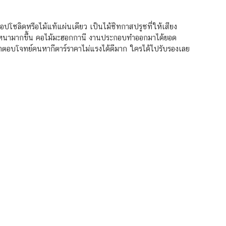
็อปโซลิดหรือไม้แท้แผ่นเดียว เป็นไม้ซิทกาสปรูซที่ให้เสียง
วามหนามากขึ้น คอไม้มะฮอกกานี งานประกอบทำออกมาได้ยอด
มาตอบโจทย์คนหากีตาร์ราคาไม่แรงได้ดีมาก ใครได้ไปรับรองเลย