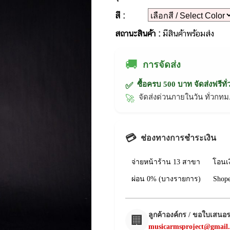
สี :
สถานะสินค้า :
มีสินค้าพร้อมส่ง
🚚
การจัดส่ง
ซื้อครบ 500 บาท จัดส่งฟรีทั
✅
จัดส่งด่วนภายในวัน ทั่วก
🚀
💳
ช่องทางการชำระเงิน
จ่ายหน้าร้าน 13 สาขา
โอนเ
ผ่อน 0% (บางรายการ)
Shop
ลูกค้าองค์กร / ขอใบเสนอ
🏢
musicarmsproject@gmail