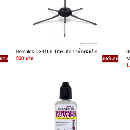
Hercules DS410B TravLite ขาตั้งทรัมเป็ต
B
ิเศษ
500 บาท
ลดพิเศษ
M
1