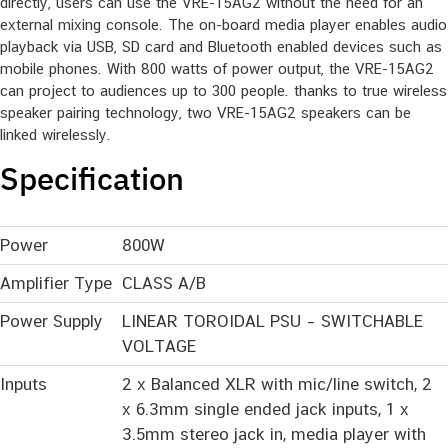
directly, users can use the VRE-15AG2 without the need for an
external mixing console. The on-board media player enables audio
playback via USB, SD card and Bluetooth enabled devices such as
mobile phones. With 800 watts of power output, the VRE-15AG2
can project to audiences up to 300 people. thanks to true wireless
speaker pairing technology, two VRE-15AG2 speakers can be
linked wirelessly.
Specification
Power
800W
Amplifier Type
CLASS A/B
Power Supply
LINEAR TOROIDAL PSU – SWITCHABLE
VOLTAGE
Inputs
2 x Balanced XLR with mic/line switch, 2
x 6.3mm single ended jack inputs, 1 x
3.5mm stereo jack in, media player with