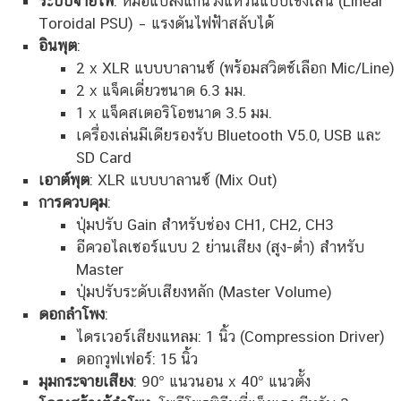
ระบบจ่ายไฟ
: หม้อแปลงแกนวงแหวนแบบเชิงเส้น (Linear
Toroidal PSU) – แรงดันไฟฟ้าสลับได้
อินพุต
:
2 x XLR แบบบาลานซ์ (พร้อมสวิตช์เลือก Mic/Line)
2 x แจ็คเดี่ยวขนาด 6.3 มม.
1 x แจ็คสเตอริโอขนาด 3.5 มม.
เครื่องเล่นมีเดียรองรับ Bluetooth V5.0, USB และ
SD Card
เอาต์พุต
: XLR แบบบาลานซ์ (Mix Out)
การควบคุม
:
ปุ่มปรับ Gain สำหรับช่อง CH1, CH2, CH3
อีควอไลเซอร์แบบ 2 ย่านเสียง (สูง-ต่ำ) สำหรับ
Master
ปุ่มปรับระดับเสียงหลัก (Master Volume)
ดอกลำโพง
:
ไดรเวอร์เสียงแหลม: 1 นิ้ว (Compression Driver)
ดอกวูฟเฟอร์: 15 นิ้ว
มุมกระจายเสียง
: 90° แนวนอน x 40° แนวตั้ง