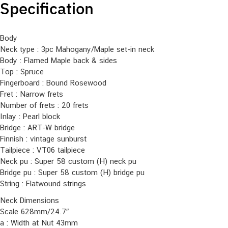
Specification
Body
Neck type : 3pc Mahogany/Maple set-in neck
Body : Flamed Maple back & sides
Top : Spruce
Fingerboard : Bound Rosewood
Fret : Narrow frets
Number of frets : 20 frets
Inlay : Pearl block
Bridge : ART-W bridge
Finnish : vintage sunburst
Tailpiece : VT06 tailpiece
Neck pu : Super 58 custom (H) neck pu
Bridge pu : Super 58 custom (H) bridge pu
String : Flatwound strings
Neck Dimensions
Scale 628mm/24.7″
a : Width at Nut 43mm