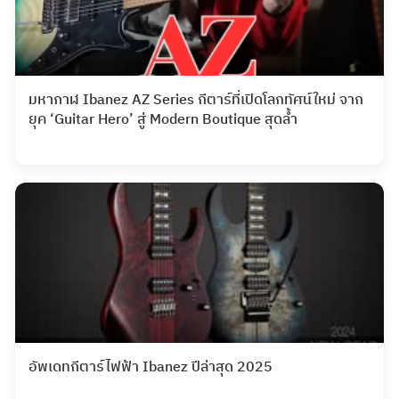
มหากาฬ Ibanez AZ Series กีตาร์ที่เปิดโลกทัศน์ใหม่ จาก
ยุค ‘Guitar Hero’ สู่ Modern Boutique สุดล้ำ
อัพเดทกีตาร์ไฟฟ้า Ibanez ปีล่าสุด 2025