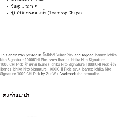
วัสดุ:
Ultem™
รูปทรง:
ทรงหยดน้ำ (Teardrop Shape)
This entry was posted in
ปิ๊กกีต้าร์ Guitar Pick
and tagged
Ibanez Ichika
Nito Signature 1000ICHI Pick
,
ราคา Ibanez Ichika Nito Signature
1000ICHI Pick
,
ร้านขาย Ibanez Ichika Nito Signature 1000ICHI Pick
,
รีวิว
Ibanez Ichika Nito Signature 1000ICHI Pick
,
สเปค Ibanez Ichika Nito
Signature 1000ICHI Pick
by
ZunWu
. Bookmark the
permalink
.
สินค้าแนะนำ