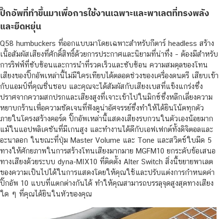
ปิ๊กอัพที่ทำขึ้นมาเพื่อการใช้งานเฉพาะและพาเลตที่ทรงพลัง
และยืดหยุ่น
Q58 humbuckers ที่ออกแบบมาโดยเฉพาะสำหรับกีตาร์ headless สร้าง
เนื้อสัมผัสเสียงที่ศักดิ์สิทธิ์ด้วยการประกาศและนิยามที่น่าทึ่ง – ต้องมีสำหรับ
การริฟฟ์ที่ซับซ้อนและการนำที่รวดเร็วและซับซ้อน ความสมดุลของโทน
เสียงของปิ๊กอัพเหล่านี้ไม่มีใครเทียบได้ตลอดช่วงของเครื่องดนตรี เสียบเข้า
กับแอมป์ที่คุณชื่นชอบ และคุณจะได้สัมผัสกับเสียงเบสที่แข็งแกร่งซึ่ง
ปราศจากความสกปรกและเสียงสูงที่เจาะเข้าไปในมิกซ์ซึ่งหลีกเลี่ยงความ
หยาบกร้านเพื่อความชัดเจนที่ฟังดูน่าอัศจรรย์ซึ่งทำให้ได้ยินโน้ตทุกตัว
ภายในโครงสร้างคอร์ด ปิ๊กอัพเหล่านี้แสดงเสียงรบกวนในตัวเองน้อยมาก
แม้ในแอปพลิเคชันที่มีเกนสูง และทำงานได้ดีกับเอฟเฟกต์ทั้งดิจิตอลและ
อะนาลอก ในขณะที่ปุ่ม Master Volume และ Tone และสวิตช์ใบมีด 5
ทางให้ศักยภาพในการสร้างโทนเสียงมากมาย MGFM10 ยกระดับข้อเสนอ
ทางเสียงด้วยระบบ dyna-MIX10 ที่ติดตั้ง Alter Switch สิ่งนี้ขยายพาเลต
ของความเป็นไปได้ในการแสดงโดยให้คุณใช้และปรับแต่งการกำหนดค่า
ปิ๊กอัพ 10 แบบที่แตกต่างกันได้ ทำให้คุณสามารถบรรลุจุดสูงสุดทางเสียง
ใด ๆ ที่คุณได้ยินในหัวของคุณ