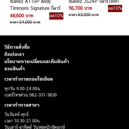
Ibanez AT10P Andy
Ibanez JS24P กีตาร์ไฟฟ้า
Timmons Signature กีตาร์
56,700 บาท
ลด10%
ไฟฟ้า
ราคา 63,000 บาท
48,600 บาท
ลด10%
ราคา 54,000 บาท
วิธีการสั่งซื้อ
ติดต่อเรา
นโยบายการเปลี่ยนและคืนสินค้า
รวมสินค้า
เวลาทำการตอบโซเชียล
ทุกวัน 9.00-24.00น.
เบอร์โทรด่วน 082-331-3830
เวลาทำการสาขา
วันจันทร์-ศุกร์
เวลา 10.30-21.00น.
วันเสาร์-อาทิตย์ วันหยุดนักขัตฤกษ์