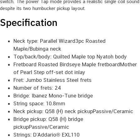
switch. The power Tap mode provides a realistic single coil sound
despite its two humbucker pickup layout.
Specification
Neck type: Parallel Wizard3pc Roasted
Maple/Bubinga neck
Top/back/body: Quilted Maple top Nyatoh body
Fretboard Roasted Birdseye Maple fretboardMother
of Pearl Step off-set dot inlay
Fret: Jumbo Stainless Steel frets
Number of frets: 24
Bridge: Ibanez Mono-Tune bridge
String space: 10.8mm
Neck pickup: Q58 (H) neck pickupPassive/Ceramic
Bridge pickup: Q58 (H) bridge
pickupPassive/Ceramic
Strings: D’Addario® EXL110