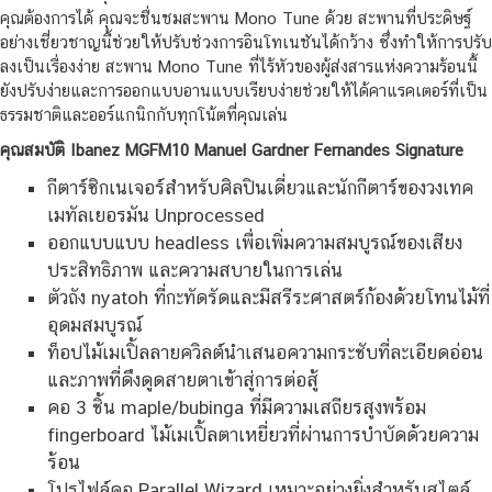
คุณต้องการได้ คุณจะชื่นชมสะพาน Mono Tune ด้วย สะพานที่ประดิษฐ์
อย่างเชี่ยวชาญนี้ช่วยให้ปรับช่วงการอินโทเนชันได้กว้าง ซึ่งทำให้การปรับ
ลงเป็นเรื่องง่าย สะพาน Mono Tune ที่ไร้หัวของผู้ส่งสารแห่งความร้อนนี้
ยังปรับง่ายและการออกแบบอานแบบเรียบง่ายช่วยให้ได้คาแรคเตอร์ที่เป็น
ธรรมชาติและออร์แกนิกกับทุกโน้ตที่คุณเล่น
คุณสมบัติ Ibanez MGFM10 Manuel Gardner Fernandes Signature
กีตาร์ซิกเนเจอร์สำหรับศิลปินเดี่ยวและนักกีตาร์ของวงเทค
เมทัลเยอรมัน Unprocessed
ออกแบบแบบ headless เพื่อเพิ่มความสมบูรณ์ของเสียง
ประสิทธิภาพ และความสบายในการเล่น
ตัวถัง nyatoh ที่กะทัดรัดและมีสรีระศาสตร์ก้องด้วยโทนไม้ที่
อุดมสมบูรณ์
ท็อปไม้เมเปิ้ลลายควิลต์นำเสนอความกระชับที่ละเอียดอ่อน
และภาพที่ดึงดูดสายตาเข้าสู่การต่อสู้
คอ 3 ชิ้น maple/bubinga ที่มีความเสถียรสูงพร้อม
fingerboard ไม้เมเปิ้ลตาเหยี่ยวที่ผ่านการบำบัดด้วยความ
ร้อน
โปรไฟล์คอ Parallel Wizard เหมาะอย่างยิ่งสำหรับสไตล์