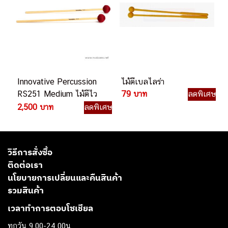
Innovative Percussion
ไม้ตีเบลไลร่า
RS251 Medium ไม้ตีไว
79 บาท
ลดพิเศษ
บราโฟน
2,500 บาท
ลดพิเศษ
วิธีการสั่งซื้อ
ติดต่อเรา
นโยบายการเปลี่ยนและคืนสินค้า
รวมสินค้า
เวลาทำการตอบโซเชียล
ทุกวัน 9.00-24.00น.