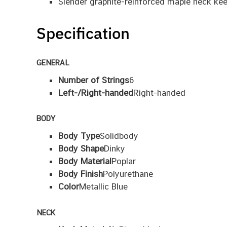
Slender graphite-reinforced maple neck kee
Specification
GENERAL
Number of Strings
6
Left-/Right-handed
Right-handed
BODY
Body Type
Solidbody
Body Shape
Dinky
Body Material
Poplar
Body Finish
Polyurethane
Color
Metallic Blue
NECK