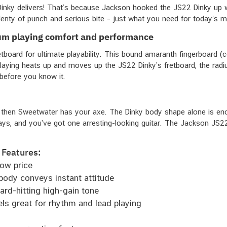
inky delivers! That’s because Jackson hooked the JS22 Dinky up wi
ty of punch and serious bite – just what you need for today’s mo
um playing comfort and performance
oard for ultimate playability. This bound amaranth fingerboard (co
laying heats up and moves up the JS22 Dinky’s fretboard, the radius
t before you know it.
s, then Sweetwater has your axe. The Dinky body shape alone is en
lays, and you’ve got one arresting-looking guitar. The Jackson JS2
 Features:
ow price
ody conveys instant attitude
rd-hitting high-gain tone
s great for rhythm and lead playing