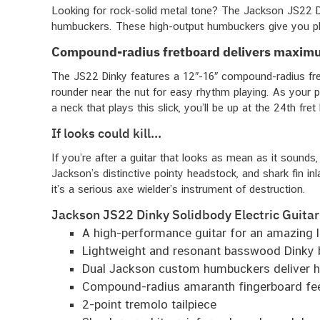
Looking for rock-solid metal tone? The Jackson JS22 D
humbuckers. These high-output humbuckers give you plen
Compound-radius fretboard delivers maxim
The JS22 Dinky features a 12″-16″ compound-radius fretb
rounder near the nut for easy rhythm playing. As your p
a neck that plays this slick, you’ll be up at the 24th fre
If looks could kill…
If you’re after a guitar that looks as mean as it sound
Jackson’s distinctive pointy headstock, and shark fin in
it’s a serious axe wielder’s instrument of destruction.
Jackson JS22 Dinky Solidbody Electric Guitar
A high-performance guitar for an amazing l
Lightweight and resonant basswood Dinky b
Dual Jackson custom humbuckers deliver ha
Compound-radius amaranth fingerboard feel
2-point tremolo tailpiece