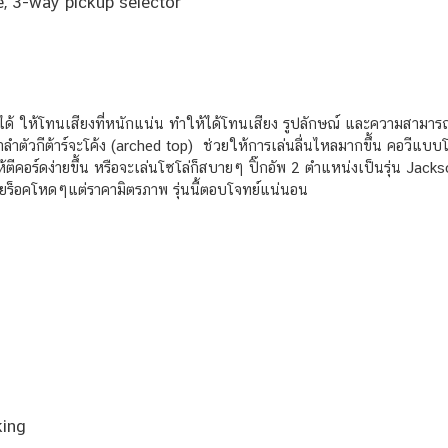
, 3-way pickup selector
องได้ ให้โทนเสียงที่หนักแน่น ทำให้ได้โทนเสียง รูปลักษณ์ และความสามา
น้าลำตัวกีต้าร์จะโค้ง (arched top) ช่วยให้การเล่นลื่นไหลมากขึ้น คอวีแบบ
ตีคอร์ดง่ายขึ้น หรือจะเล่นโซโล่ก็สบายๆ ปิ๊กอัพ 2 ตำแหน่งเป็นรุ่น Jac
ยร็อคโหดๆแต่ราคามิตรภาพ รุ่นนี้ตอบโจทย์แน่นอน
king