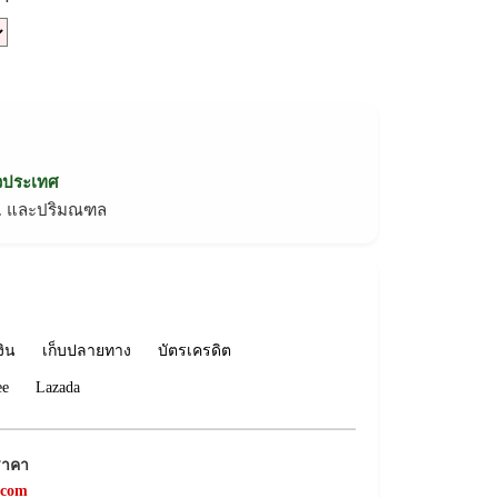
่วประเทศ
ทม. และปริมณฑล
งิน
เก็บปลายทาง
บัตรเครดิต
ee
Lazada
ราคา
.com