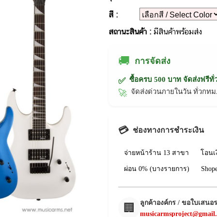
สี :
สถานะสินค้า :
มีสินค้าพร้อมส่ง
🚚
การจัดส่ง
ซื้อครบ 500 บาท จัดส่งฟรีทั
✅
จัดส่งด่วนภายในวัน ทั่วก
🚀
💳
ช่องทางการชำระเงิน
จ่ายหน้าร้าน 13 สาขา
โอนเ
ผ่อน 0% (บางรายการ)
Shop
ลูกค้าองค์กร / ขอใบเสนอ
🏢
musicarmsproject@gmail