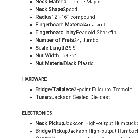
Neck Material
1-Piece Maple
Neck Shape
Speed
Radius
12″-16″ compound
Fingerboard Material
Amaranth
Fingerboard Inlay
Pearloid Sharkfin
Number of Frets
24, Jumbo
Scale Length
25.5″
Nut Width
1.6875″
Nut Material
Black Plastic
HARDWARE
Bridge/Tailpiece
2-point Fulcrum Tremolo
Tuners
Jackson Sealed Die-cast
ELECTRONICS
Neck Pickup
Jackson High-output Humbuck
Bridge Pickup
Jackson High-output Humbuc