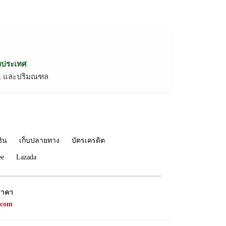
่วประเทศ
ทม. และปริมณฑล
งิน
เก็บปลายทาง
บัตรเครดิต
ee
Lazada
ราคา
.com