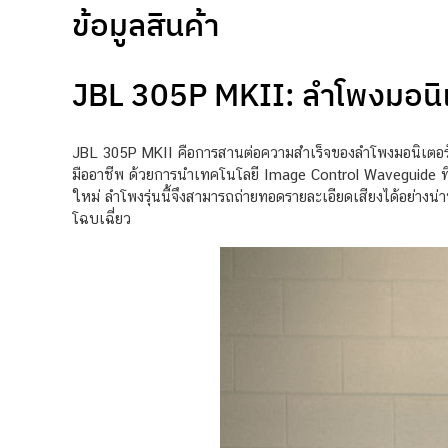
ข้อมูลสินค้า
JBL 305P MKII: ลำโพงมอนิเ
JBL 305P MKII คือการสานต่อความสำเร็จของลำโพงมอนิเตอร์สต
มืออาชีพ ด้วยการนำเทคโนโลยี Image Control Waveguide ที
ใหม่ ลำโพงรุ่นนี้จึงสามารถถ่ายทอดรายละเอียดเสียงได้อย่างน่
โฉบเฉี่ยว