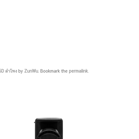
5D ลำโพง
by
ZunWu
. Bookmark the
permalink
.