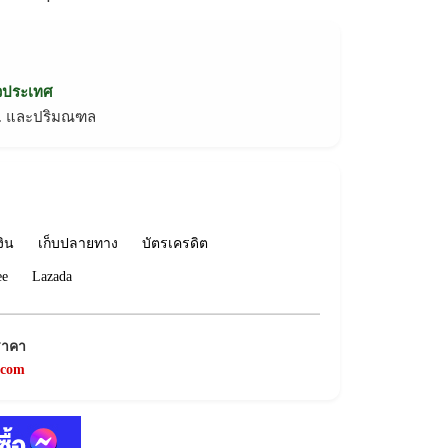
่วประเทศ
ทม. และปริมณฑล
งิน
เก็บปลายทาง
บัตรเครดิต
ee
Lazada
ราคา
.com