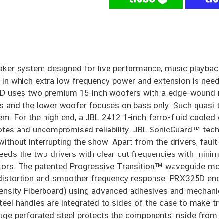
ker system designed for live performance, music playback
ons in which extra low frequency power and extension is nee
5D uses two premium 15-inch woofers with a edge-wound ri
s and the lower woofer focuses on bass only. Such quasi 
em. For the high end, a JBL 2412 1-inch ferro-fluid coole
otes and uncompromised reliability. JBL SonicGuard™ tech
ithout interrupting the show. Apart from the drivers, faul
eeds the two drivers with clear cut frequencies with mini
ctors. The patented Progressive Transition™ waveguide mo
 distortion and smoother frequency response. PRX325D enc
ity Fiberboard) using advanced adhesives and mechanical
el handles are integrated to sides of the case to make tra
auge perforated steel protects the components inside fro