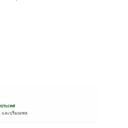
่วประเทศ
ทม. และปริมณฑล