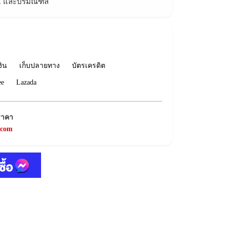
ทม. และปริมณฑล
งิน
เก็บปลายทาง
บัตรเครดิต
ee
Lazada
ราคา
.com