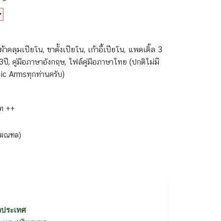
าคลุมเปียโน, ขาตั้งเปียโน, เก้าอี้เปียโน, แพดเดิ้ล 3
3ปี, คู่มือภาษาอังกฤษ, ไฟล์คู่มือภาษาไทย (ปกติไม่มี
ic Armsทุกท่านครับ)
าท ++
ริฆณฑล)
่วประเทศ