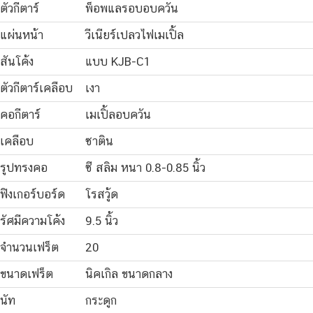
ตัวกีตาร์
พ็อพแลรอบอบควัน
แผ่นหน้า
วีเนียร์เปลวไฟเมเปิ้ล
สันโค้ง
แบบ KJB-C1
ตัวกีตาร์เคลือบ
เงา
คอกีตาร์
เมเปิ้ลอบควัน
เคลือบ
ซาติน
รูปทรงคอ
ซี สลิม หนา 0.8-0.85 นิ้ว
ฟิงเกอร์บอร์ด
โรสวู้ด
รัศมีความโค้ง
9.5 นิ้ว
จำนวนเฟร็ต
20
ขนาดเฟร็ต
นิคเกิล ขนาดกลาง
นัท
กระดูก