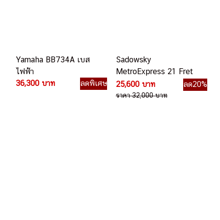
Yamaha BB734A เบส
Sadowsky
ไฟฟ้า
MetroExpress 21 Fret
36,300 บาท
ลดพิเศษ
Hybrid P/J Bass 5
25,600 บาท
ลด20%
String เบสไฟฟ้า
ราคา 32,000 บาท