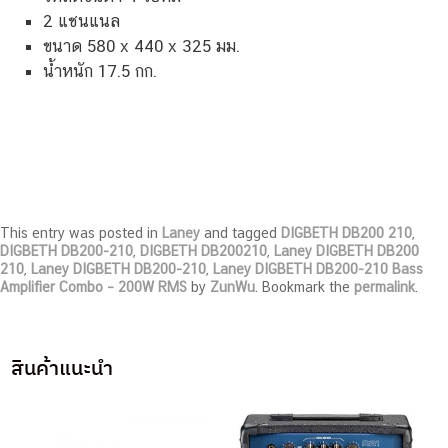
2 แชนแนล
ขนาด 580 x 440 x 325 มม.
น้ำหนัก 17.5 กก.
This entry was posted in
Laney
and tagged
DIGBETH DB200 210
,
DIGBETH DB200-210
,
DIGBETH DB200210
,
Laney DIGBETH DB200
210
,
Laney DIGBETH DB200-210
,
Laney DIGBETH DB200-210 Bass
Amplifier Combo – 200W RMS
by
ZunWu
. Bookmark the
permalink
.
สินค้าแนะนำ