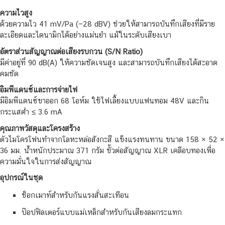
ความไวสูง
ด้วยความไว 41 mV/Pa (−28 dBV) ช่วยให้สามารถบันทึกเสียงที่มีราย
ละเอียดและไดนามิกได้อย่างแม่นยำ แม้ในระดับเสียงเบา
อัตราส่วนสัญญาณต่อเสียงรบกวน (S/N Ratio)
มีค่าอยู่ที่ 90 dB(A) ให้ความชัดเจนสูง และสามารถบันทึกเสียงได้สะอาด
คมชัด
อิมพีแดนซ์และการจ่ายไฟ
มีอิมพีแดนซ์ขาออก 68 โอห์ม ใช้ไฟเลี้ยงแบบแฟนทอม 48V และกิน
กระแสต่ำ ≤ 3.6 mA
คุณภาพวัสดุและโครงสร้าง
ตัวไมโครโฟนทำจากโลหะหล่อสังกะสี แข็งแรงทนทาน ขนาด 158 × 52 ×
36 มม. น้ำหนักประมาณ 371 กรัม ขั้วต่อสัญญาณ XLR เคลือบทองเพื่อ
ความมั่นใจในการส่งสัญญาณ
อุปกรณ์ในชุด
ช็อกเมาท์สำหรับกันแรงสั่นสะเทือน
ป๊อปฟิลเตอร์แบบแม่เหล็กสำหรับกันเสียงลมกระแทก