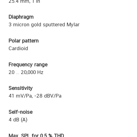
25.4 mm, 1 in
Diaphragm
3 micron gold sputtered Mylar
Polar pattern
Cardioid
Frequency range
20 … 20,000 Hz
Sensitivity
41 mV/Pa, -28 dBV/Pa
Self-noise
4 dB (A)
Max. SPL for 0.5 % THD