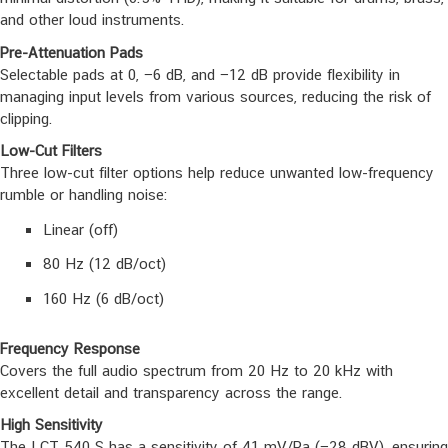
and other loud instruments.
Pre-Attenuation Pads
Selectable pads at 0, −6 dB, and −12 dB provide flexibility in
managing input levels from various sources, reducing the risk of
clipping.
Low-Cut Filters
Three low-cut filter options help reduce unwanted low-frequency
rumble or handling noise:
Linear (off)
80 Hz (12 dB/oct)
160 Hz (6 dB/oct)
Frequency Response
Covers the full audio spectrum from 20 Hz to 20 kHz with
excellent detail and transparency across the range.
High Sensitivity
The LCT 540 S has a sensitivity of 41 mV/Pa (−28 dBV), ensuring