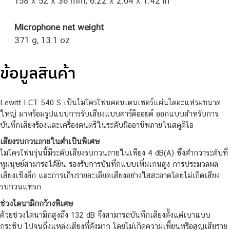
158 x 52 x 36 mm, 6.22 x 2.04 x 1.42 in
Microphone net weight
371 g, 13.1 oz
ข้อมูลสินค้า
Lewitt LCT 540 S เป็นไมโครโฟนคอนเดนเซอร์แผ่นไดอะแฟรมขนาด
ใหญ่ มาพร้อมรูปแบบการรับเสียงแบบคาร์ดิออยด์ ออกแบบสำหรับการ
บันทึกเสียงร้องและเครื่องดนตรีในระดับมืออาชีพภายในสตูดิโอ
เสียงรบกวนภายในต่ำเป็นพิเศษ
ไมโครโฟนรุ่นนี้มีระดับเสียงรบกวนภายในเพียง 4 dB(A) ซึ่งต่ำกว่าระดับที่
หูมนุษย์สามารถได้ยิน รองรับการบันทึกแบบเพิ่มเกนสูง การประมวลผล
เสียงเชิงลึก และการเก็บรายละเอียดเสียงอย่างใสสะอาดโดยไม่เกิดเสียง
รบกวนแทรก
ช่วงไดนามิกกว้างพิเศษ
ด้วยช่วงไดนามิกสูงถึง 132 dB จึงสามารถบันทึกเสียงตั้งแต่เบาแบบ
กระซิบ ไปจนถึงแหล่งเสียงที่ดังมาก โดยไม่เกิดความเพี้ยนหรือสูญเสียราย