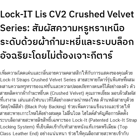
Lock-IT Lis CV2 Crushed Velvet
Series: สัมผัสความหรูหราเหนือ
ระดับด้วยผ้ากำมะหยี่และระบบล็อก
อัจฉริยะโดยไม่ต้องเจาะกีตาร์
เพิ่มความโดดเด่นและกลิ่นอายความคลาสสิกให้กับการแสดงของคุณด้วย
Lock-It Straps Crushed Velvet Series สายสะพายกีตาร์รุ่นพิเศษที่ผสม
ผสานความหรูหราของแฟชั่นและความปลอดภัยทางดนตรีได้อย่างลงตัว ตัว
สายผลิตจากผ้ากำมะหยี่บด (Crushed Velvet) คุณภาพเยี่ยม มอบผิวสัมผัส
ที่เงางาม เล่นแสงไฟบนเวทีได้อย่างงดงามน่าหลงใหล ด้านหลังสายบุด้วย
วัสดุโพลีสีดำ (Black Poly Backing) ช่วยเพิ่มความแข็งแรงและช่วยให้
สายสะพายเกาะไหล่ได้อย่างสมดุล ไม่ลื่นไถล ไฮไลต์สำคัญคือการติดตั้ง
ระบบล็อกสายสะพายลิขสิทธิ์เฉพาะของ Lock-It (Patented Lock-It Strap
Locking System) ที่เย็บติดเข้ากับหัวสายหนังแท้เกรดพรีเมียม (Top
Class Leather End) อย่างแน่นหนา ช่วยให้คุณล็อกสายสะพายเข้ากับ