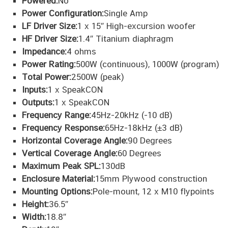
Powered:
No
Power Configuration:
Single Amp
LF Driver Size:
1 x 15″ High-excursion woofer
HF Driver Size:
1.4″ Titanium diaphragm
Impedance:
4 ohms
Power Rating:
500W (continuous), 1000W (program)
Total Power:
2500W (peak)
Inputs:
1 x SpeakCON
Outputs:
1 x SpeakCON
Frequency Range:
45Hz-20kHz (-10 dB)
Frequency Response:
65Hz-18kHz (±3 dB)
Horizontal Coverage Angle:
90 Degrees
Vertical Coverage Angle:
60 Degrees
Maximum Peak SPL:
130dB
Enclosure Material:
15mm Plywood construction
Mounting Options:
Pole-mount, 12 x M10 flypoints
Height:
36.5″
Width:
18.8″