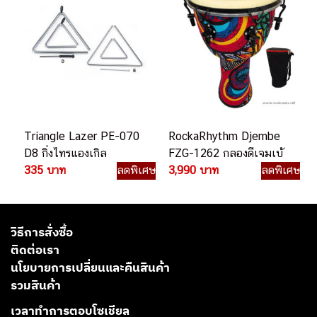
Triangle Lazer PE-070
RockaRhythm Djembe
D8 กิ่งไทรแองเกิล
FZG-1262 กลองดีเจมเบ้
335 บาท
ลดพิเศษ
3,990 บาท
ลดพิเศษ
วิธีการสั่งซื้อ
ติดต่อเรา
นโยบายการเปลี่ยนและคืนสินค้า
รวมสินค้า
เวลาทำการตอบโซเชียล