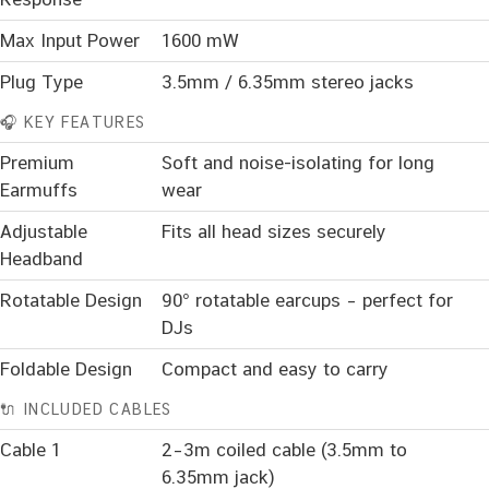
Max Input Power
1600 mW
Plug Type
3.5mm / 6.35mm stereo jacks
🎧 KEY FEATURES
Premium
Soft and noise-isolating for long
Earmuffs
wear
Adjustable
Fits all head sizes securely
Headband
Rotatable Design
90° rotatable earcups – perfect for
DJs
Foldable Design
Compact and easy to carry
🔌 INCLUDED CABLES
Cable 1
2–3m coiled cable (3.5mm to
6.35mm jack)