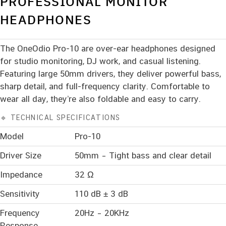
PROFESSIONAL MONITOR
HEADPHONES
The OneOdio Pro-10 are over-ear headphones designed
for studio monitoring, DJ work, and casual listening.
Featuring large 50mm drivers, they deliver powerful bass,
sharp detail, and full-frequency clarity. Comfortable to
wear all day, they’re also foldable and easy to carry.
🔹 TECHNICAL SPECIFICATIONS
Model
Pro-10
Driver Size
50mm – Tight bass and clear detail
Impedance
32 Ω
Sensitivity
110 dB ± 3 dB
Frequency
20Hz – 20KHz
Response