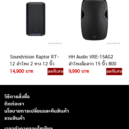
Soundvision Raptor RT-
HH Audio VRE-15AG2
12 ลำโพง 2 ทาง 12 นิ้ว
ลำโพงล้อลาก 15 นิ้ว 800
แอมป์ในตัว 4000 วัตต์
วัตต์ มิกเซอร์ในตัว 3
14,900 บาท
ลดพิเศษ
9,990 บาท
ลดพิเศษ
แชนแนล
วิธีการสั่งซื้อ
ติดต่อเรา
นโยบายการเปลี่ยนและคืนสินค้า
รวมสินค้า
เวลาทำการตอบโซเชียล