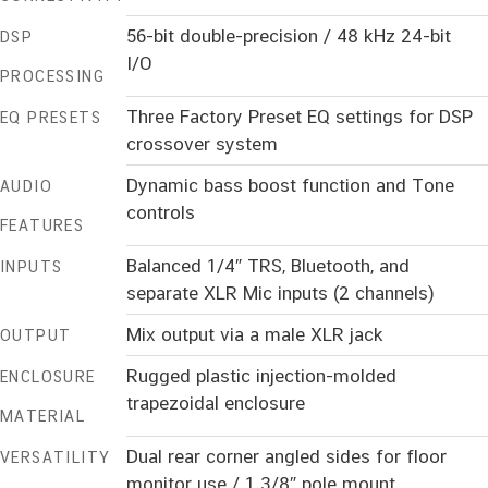
56-bit double-precision / 48 kHz 24-bit
DSP
I/O
PROCESSING
Three Factory Preset EQ settings for DSP
EQ PRESETS
crossover system
Dynamic bass boost function and Tone
AUDIO
controls
FEATURES
Balanced 1/4″ TRS, Bluetooth, and
INPUTS
separate XLR Mic inputs (2 channels)
Mix output via a male XLR jack
OUTPUT
Rugged plastic injection-molded
ENCLOSURE
trapezoidal enclosure
MATERIAL
Dual rear corner angled sides for floor
VERSATILITY
monitor use / 1 3/8″ pole mount