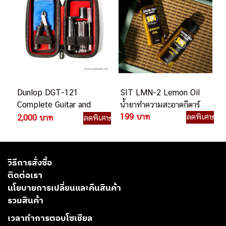
Dunlop DGT-121
SIT LMN-2 Lemon Oil
Complete Guitar and
น้ำยาทำความสะอาดกีตาร์
Bass Setup Tool Kit ชุด
199 บาท
ลดพิเศษ
2,000 บาท
ลดพิเศษ
เซ็ตอัพกีตาร์
วิธีการสั่งซื้อ
ติดต่อเรา
นโยบายการเปลี่ยนและคืนสินค้า
รวมสินค้า
เวลาทำการตอบโซเชียล