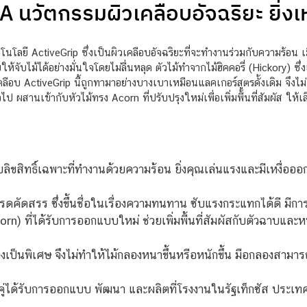
วัตกรรมผิวเคลือบอัจฉริยะ ยิ่งเหง
ี ActiveGrip ซึ่งเป็นผิวเคลือบอัจฉริยะที่จะทำงานร่วมกับความร้อน เมื่ออ
ให้จับไม้ได้อย่างมั่นใจโดยไม่ลื่นหลุด ตัวไม้ทำจากไม้ฮิคคอรี่ (Hickory) ซึ
ือบ ActiveGrip นี้ถูกทามาอย่างบางเบาเหมือนแลคเกอร์สูตรดั้งเดิม จึงไม
ป ผสานเข้ากับหัวไม้ทรง Acorn ที่ปรับปรุงใหม่เพื่อเพิ่มพื้นที่สัมผัส ใ
ลิขสิทธิ์เฉพาะที่ทำงานด้วยความร้อน ยิ่งคุณเล่นแรงและมีเหงื่อออกมา
รดคัดสรร ซึ่งขึ้นชื่อในเรื่องความทนทาน ซับแรงกระแทกได้ดี มีกา
rn) ที่ได้รับการออกแบบใหม่ ช่วยเพิ่มพื้นที่สัมผัสกับตัวฉาบและหน
เป็นพิเศษ จึงไม่ทำให้ไม้กลองหนาขึ้นหรือหนักขึ้น มือกลองสามารถ
ู่ได้รับการออกแบบ พัฒนา และผลิตที่โรงงานในรัฐเท็กซัส ประเ