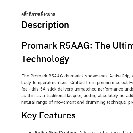
คลิ๊กที่ภาพเพื่อขยาย
Description
Promark R5AAG: The Ultim
Technology
The Promark R5AAG drumstick showcases ActiveGrip, a re
body temperature rises. Crafted from premium select Hic
feel—this 5A stick delivers unmatched performance under 
as thin as a traditional lacquer, adding absolutely no add
natural range of movement and drumming technique, provi
Key Features
ActiveGrip Coating:
A highly advanced, heat-