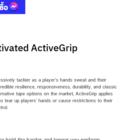
ivated ActiveGrip
sively tackier as a player’s hands sweat and their
ible resilience, responsiveness, durability, and classic
ernative tape options on the market, ActiveGrip applies
 to tear up players’ hands or cause restrictions to their
rol.
re hold the harder and longer you perform.