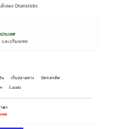
ม้กลอง Drumsticks
่วประเทศ
ทม. และปริมณฑล
งิน
เก็บปลายทาง
บัตรเครดิต
ee
Lazada
ราคา
.com