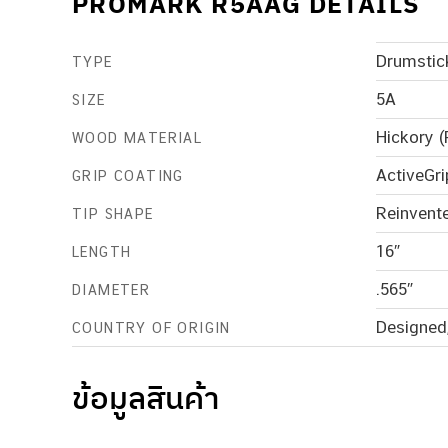
PROMARK R5AAG DETAILS
Drumstic
TYPE
5A
SIZE
Hickory (
WOOD MATERIAL
ActiveGri
GRIP COATING
Reinvente
TIP SHAPE
16″
LENGTH
.565″
DIAMETER
Designed
COUNTRY OF ORIGIN
ข้อมูลสินค้า