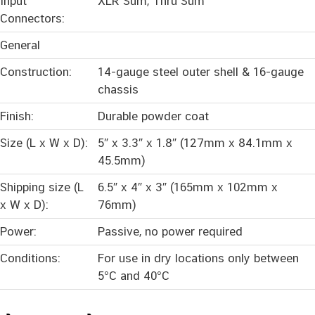
Input
XLR Sum, Thru Sum
Connectors:
General
Construction:
14-gauge steel outer shell & 16-gauge
chassis
Finish:
Durable powder coat
Size (L x W x D):
5″ x 3.3″ x 1.8″ (127mm x 84.1mm x
45.5mm)
Shipping size (L
6.5″ x 4″ x 3″ (165mm x 102mm x
x W x D):
76mm)
Power:
Passive, no power required
Conditions:
For use in dry locations only between
5°C and 40°C