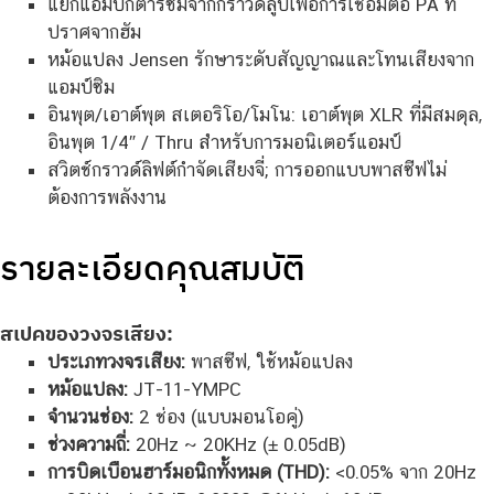
แยกแอมป์กีตาร์ซิมจากกราวด์ลูปเพื่อการเชื่อมต่อ PA ที่
ปราศจากฮัม
หม้อแปลง Jensen รักษาระดับสัญญาณและโทนเสียงจาก
แอมป์ซิม
อินพุต/เอาต์พุต สเตอริโอ/โมโน: เอาต์พุต XLR ที่มีสมดุล,
อินพุต 1/4″ / Thru สำหรับการมอนิเตอร์แอมป์
สวิตช์กราวด์ลิฟต์กำจัดเสียงจี่; การออกแบบพาสซีฟไม่
ต้องการพลังงาน
รายละเอียดคุณสมบัติ
สเปคของวงจรเสียง:
ประเภทวงจรเสียง:
พาสซีฟ, ใช้หม้อแปลง
หม้อแปลง:
JT-11-YMPC
จำนวนช่อง:
2 ช่อง (แบบมอนโอคู่)
ช่วงความถี่:
20Hz ~ 20KHz (± 0.05dB)
การบิดเบือนฮาร์มอนิกทั้งหมด (THD):
<0.05% จาก 20Hz