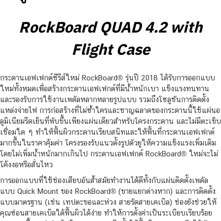
RockBoard QUAD 4.2 with
Flight Case
กระดานเอฟเฟกต์ซีรีส์ใหม่ RockBoard® รุ่นปี 2018 ได้รับการออกแบบ
ใหม่ทั้งหมดเพื่อสร้างกระดานเอฟเฟกต์ที่มีน้ำหนักเบา แข็งแรงทนทาน
และรองรับการใช้งานเพดัลหลากหลายรูปแบบ รวมถึงโซลูชันการติดตั้ง
แหล่งจ่ายไฟ การก่อสร้างที่ไม่ซ้ำใครและชาญฉลาดของกระดานนี้ใช้แผ่นอ
ลูมิเนียมรีดเย็นที่พับขึ้นเพียงแผ่นเดียวสำหรับโครงกระดาน และไม่มีตะเข็บ
เชื่อมใด ๆ ทำให้พื้นผิวกระดานเรียบสนิทและให้พื้นที่กระดานเอฟเฟกต์
มากขึ้นในราคาคุ้มค่า โครงรองรับแนวตั้งรูปตัวยูให้ความแข็งแรงเพิ่มเติม
โดยไม่เพิ่มน้ำหนักมากเกินไป กระดานเอฟเฟกต์ RockBoard® ใหม่จะไม่
โค้งงอหรือสั่นไหว
การออกแบบที่ใช้ช่องเสียบอันล้ำสมัยทำงานได้ดีทั้งกับแผ่นติดตั้งเพดัล
แบบ Quick Mount ของ RockBoard® (ขายแยกต่างหาก) และการติดตั้ง
แบบมาตรฐาน (เช่น เทปตะขอและห่วง สายรัดสายเคเบิล) ช่องยังช่วยให้
คุณซ่อนสายเคเบิลใต้พื้นผิวได้ง่าย ทำให้การตั้งค่าเป็นระเบียบเรียบร้อย