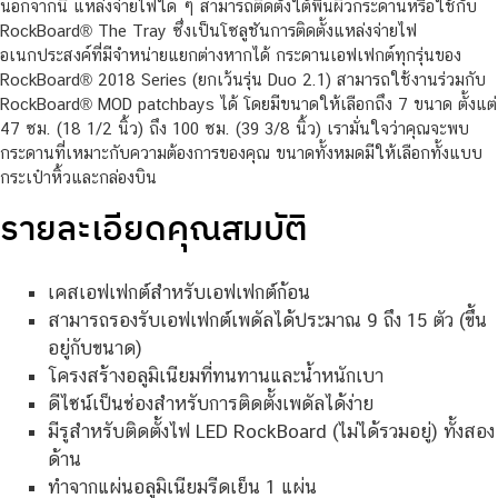
นอกจากนี้ แหล่งจ่ายไฟใด ๆ สามารถติดตั้งใต้พื้นผิวกระดานหรือใช้กับ
RockBoard® The Tray ซึ่งเป็นโซลูชันการติดตั้งแหล่งจ่ายไฟ
อเนกประสงค์ที่มีจำหน่ายแยกต่างหากได้ กระดานเอฟเฟกต์ทุกรุ่นของ
RockBoard® 2018 Series (ยกเว้นรุ่น Duo 2.1) สามารถใช้งานร่วมกับ
RockBoard® MOD patchbays ได้ โดยมีขนาดให้เลือกถึง 7 ขนาด ตั้งแต่
47 ซม. (18 1/2 นิ้ว) ถึง 100 ซม. (39 3/8 นิ้ว) เรามั่นใจว่าคุณจะพบ
กระดานที่เหมาะกับความต้องการของคุณ ขนาดทั้งหมดมีให้เลือกทั้งแบบ
กระเป๋าหิ้วและกล่องบิน
รายละเอียดคุณสมบัติ
เคสเอฟเฟกต์สำหรับเอฟเฟกต์ก้อน
สามารถรองรับเอฟเฟกต์เพดัลได้ประมาณ 9 ถึง 15 ตัว (ขึ้น
อยู่กับขนาด)
โครงสร้างอลูมิเนียมที่ทนทานและน้ำหนักเบา
ดีไซน์เป็นช่องสำหรับการติดตั้งเพดัลได้ง่าย
มีรูสำหรับติดตั้งไฟ LED RockBoard (ไม่ได้รวมอยู่) ทั้งสอง
ด้าน
ทำจากแผ่นอลูมิเนียมรีดเย็น 1 แผ่น