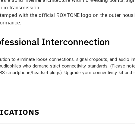
es a solid internal architecture with no welding points, sig
udio transmission.
tamped with the official ROXTONE logo on the outer housin
formance.
ofessional Interconnection
ion to eliminate loose connections, signal dropouts, and audio inte
audiophiles who demand strict connectivity standards. (Please note:
S smartphone/headset plugs). Upgrade your connectivity kit and s
FICATIONS