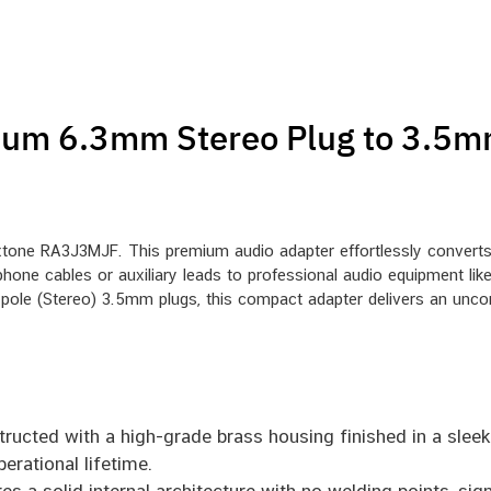
um 6.3mm Stereo Plug to 3.5mm
xtone RA3J3MJF. This premium audio adapter effortlessly converts
one cables or auxiliary leads to professional audio equipment like 
pole (Stereo) 3.5mm plugs, this compact adapter delivers an unc
ructed with a high-grade brass housing finished in a sleek 
erational lifetime.