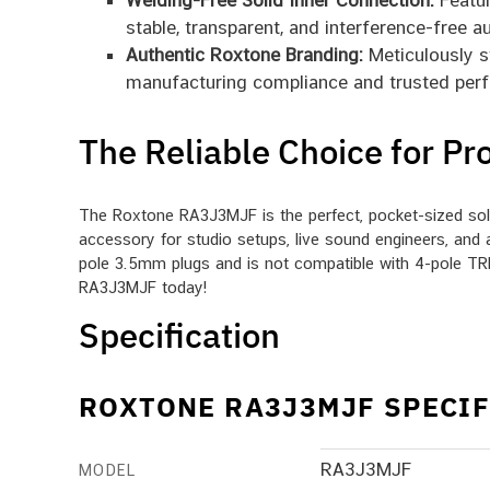
Welding-Free Solid Inner Connection:
Featur
stable, transparent, and interference-free a
Authentic Roxtone Branding:
Meticulously s
manufacturing compliance and trusted per
The Reliable Choice for Pr
The Roxtone RA3J3MJF is the perfect, pocket-sized solut
accessory for studio setups, live sound engineers, and 
pole 3.5mm plugs and is not compatible with 4-pole TRR
RA3J3MJF today!
Specification
ROXTONE RA3J3MJF SPECI
RA3J3MJF
MODEL