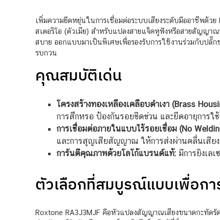
เพิ่มความยืดหยุ่นในการเชื่อมต่อระบบเสียงระดับมืออาชีพด
สเตอริโอ (ตัวเมีย) สำหรับแปลงสายแจ็คหูฟังหรือสายสัญญาณขน
สบาย ออกแบบมาเป็นพิเศษเพื่อรองรับการใช้งานร่วมกับปลั๊ก
รบกวน
คุณสมบัติเด่น
โครงสร้างทองเหลืองเคลือบดำเงา (Brass Housi
การสึกหรอ ป้องกันรอยขีดข่วน และยืดอายุการใช
การเชื่อมต่อภายในแบบไร้รอยเชื่อม (No Weldin
และการสูญเสียสัญญาณ ให้การส่งผ่านคลื่นเสียง
การันตีคุณภาพด้วยโลโก้แบรนด์แท้:
มีการยิงเลเ
ตัวเลือกที่สมบูรณ์แบบเพื่อก
Roxtone RA3J3MJF คือหัวแปลงสัญญาณเสียงขนาดกะทัดรัดแต่