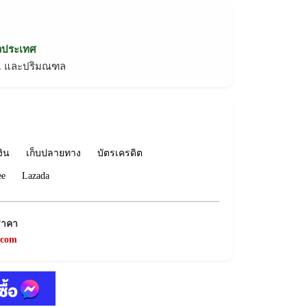
่วประเทศ
ทม. และปริมณฑล
งิน
เก็บปลายทาง
บัตรเครดิต
ee
Lazada
ราคา
.com