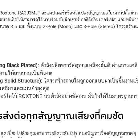
้วย Roxtone RA3J3MJF อะแดปเตอร์หรือหัวแปลงสัญญาณเสียงจากปลั๊กขนาด 
าดเล็กให้สามารถใช้งานร่วมกับมิกเซอร์ ออดิโออินเตอร์เฟส แอมพลิฟายเอ
ขนาด 3.5 มม. ทั้งแบบ 2-Pole (Mono) และ 3-Pole (Stereo) โครงสร้างแ
ng Black Plated):
ตัวถังผลิตจากวัสดุทองเหลืองชั้นดี ผ่านการเค
้งานให้ยาวนานเป็นพิเศษ
g Solid Structure):
โครงสร้างภายในถูกออกแบบมาเป็นชิ้นงานแข็
เสถียรและแม่นยำสูงสุด
ซอร์โลโก้ ROXTONE บนตัวถังอย่างชัดเจน มั่นใจได้ในมาตรฐานการ
ารส่งต่อทุกสัญญาณเสียงที่คมชัด
เปี่ยมไปด้วยคุณภาพการผลิตระดับโปร หมดปัญหาเรื่องสัญญาณขาดๆ หายๆ