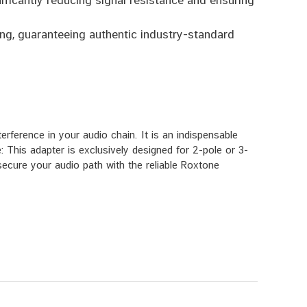
nificantly reducing signal resistance and ensuring
g, guaranteeing authentic industry-standard
rference in your audio chain. It is an indispensable
 This adapter is exclusively designed for 2-pole or 3-
ecure your audio path with the reliable Roxtone