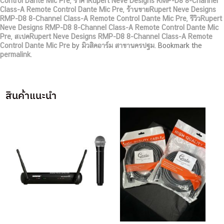
Control Dante Mic Pre
,
ราคาRupert Neve Designs RMP-D8 8-Channel
Class-A Remote Control Dante Mic Pre
,
ร้านขายRupert Neve Designs
RMP-D8 8-Channel Class-A Remote Control Dante Mic Pre
,
รีวิวRupert
Neve Designs RMP-D8 8-Channel Class-A Remote Control Dante Mic
Pre
,
สเปคRupert Neve Designs RMP-D8 8-Channel Class-A Remote
Control Dante Mic Pre
by
มิวสิคอาร์ม สาขานครปฐม
. Bookmark the
permalink
.
สินค้าแนะนำ