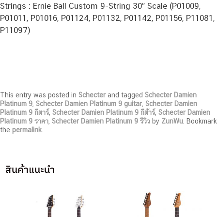
Strings : Ernie Ball Custom 9-String 30″ Scale (P01009,
P01011, P01016, P01124, P01132, P01142, P01156, P11081,
P11097)
This entry was posted in
Schecter
and tagged
Schecter Damien
Platinum 9
,
Schecter Damien Platinum 9 guitar
,
Schecter Damien
Platinum 9 กีตาร์
,
Schecter Damien Platinum 9 กีต้าร์
,
Schecter Damien
Platinum 9 ราคา
,
Schecter Damien Platinum 9 รีวิว
by
ZunWu
. Bookmark
the
permalink
.
สินค้าแนะนำ