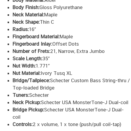
Body Finish:
Gloss Polyurethane
Neck Material:
Maple
Neck Shape:
Thin C
Radius:
16″
Fingerboard Material:
Maple
Fingerboard Inlay:
Offset Dots
Number of Frets:
21, Narrow, Extra Jumbo
Scale Length:
35″
Nut Width:
1.771″
Nut Material:
Ivory Tusq XL
Bridge/Tailpiece:
Schecter Custom Bass String-thru /
Top-loaded Bridge
Tuners:
Schecter
Neck Pickup:
Schecter USA MonsterTone-J Dual-coil
Bridge Pickup:
Schecter USA MonsterTone-J Dual-
coil
Controls:
2 x volume, 1 x tone (push/pull coil-tap)