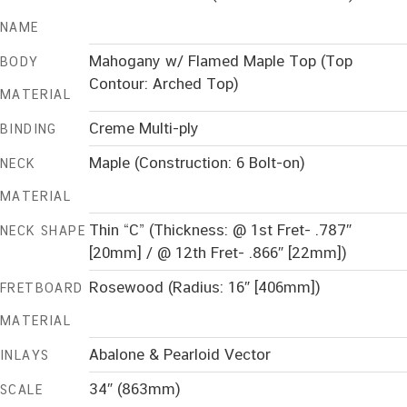
NAME
Mahogany w/ Flamed Maple Top (Top
BODY
Contour: Arched Top)
MATERIAL
Creme Multi-ply
BINDING
Maple (Construction: 6 Bolt-on)
NECK
MATERIAL
Thin “C” (Thickness: @ 1st Fret- .787″
NECK SHAPE
[20mm] / @ 12th Fret- .866″ [22mm])
Rosewood (Radius: 16″ [406mm])
FRETBOARD
MATERIAL
Abalone & Pearloid Vector
INLAYS
34″ (863mm)
SCALE