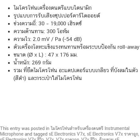
ไมโครโฟนเครื่องดนตรีแบบไดนามิก
รูปแบบการรับเสียงซุปเปอร์คาร์ไดออยด์
ช่วงความถี่: 30 – 19,000 เฮิรตซ์
ความต้านทาน: 300 โอห์ม
ความไว: 2.0 mV / Pa (-54 dB)
ตัวเครื่องโลหะแข็งแรงทนทานพร้อมระบบป้องกัน roll-away
ขนาด (Ø x L) : 47 x 176 มม.
น้ำหนัก: 269 กรัม
รวม ที่ยึดไมโครโฟน อะแดปเตอร์แบบเกลียว ที่บังลมในตัว
(สีดำ) และกระเป๋าใส่ไมโครโฟน
This entry was posted in
ไมโครโฟนสำหรับเครื่องดนตรี Instrumental
Microphone
and tagged
sE Electronics V7x
,
sE Electronics V7x ราคาถูก
,
sE Electronics V7x รีวิว
,
V7x
,
V7x ราคาถูก
,
V7x รีวิว
,
ร้านขาย sE