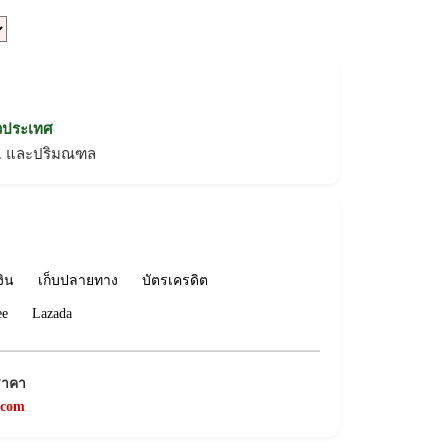
่วประเทศ
ทม. และปริมณฑล
งิน
เก็บปลายทาง
บัตรเครดิต
ee
Lazada
ราคา
.com