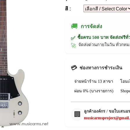
สี :
🚚
การจัดส่ง
ซื้อครบ 500 บาท จัดส่งฟรีทั
✅
จัดส่งด่วนภายในวัน ทั่วก
🚀
💳
ช่องทางการชำระเงิน
จ่ายหน้าร้าน 13 สาขา
โอนเ
ผ่อน 0% (บางรายการ)
Shop
ลูกค้าองค์กร / ขอใบเสนอ
🏢
musicarmsproject@gmail