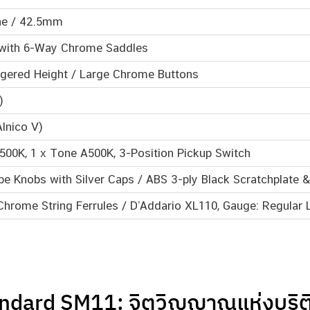
ne / 42.5mm
 with 6-Way Chrome Saddles
ggered Height / Large Chrome Buttons
)
lnico V)
500K, 1 x Tone A500K, 3-Position Pickup Switch
pe Knobs with Silver Caps / ABS 3-ply Black Scratchplate 
 Chrome String Ferrules / D’Addario XL110, Gauge: Regular
dard SM11: จิตวิญญาณแห่งบริติชร