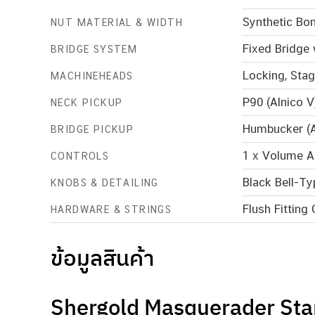
Synthetic Bo
NUT MATERIAL & WIDTH
Fixed Bridge
BRIDGE SYSTEM
Locking, Sta
MACHINEHEADS
P90 (Alnico V
NECK PICKUP
Humbucker (A
BRIDGE PICKUP
1 x Volume A
CONTROLS
Black Bell-Ty
KNOBS & DETAILING
Flush Fitting
HARDWARE & STRINGS
ข้อมูลสินค้า
Shergold Masquerader Stan