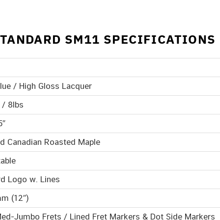
TANDARD SM11 SPECIFICATIONS
Blue / High Gloss Lacquer
 / 8lbs
5″
lid Canadian Roasted Maple
able
d Logo w. Lines
mm (12″)
Med-Jumbo Frets / Lined Fret Markers & Dot Side Markers